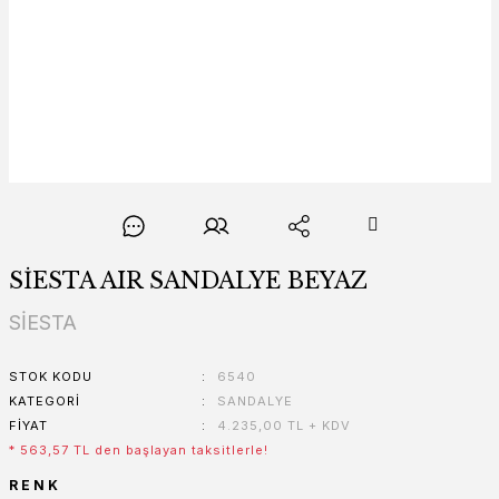
SİESTA AIR SANDALYE BEYAZ
SİESTA
STOK KODU
6540
KATEGORI
SANDALYE
FIYAT
4.235,00 TL + KDV
* 563,57 TL den başlayan taksitlerle!
RENK