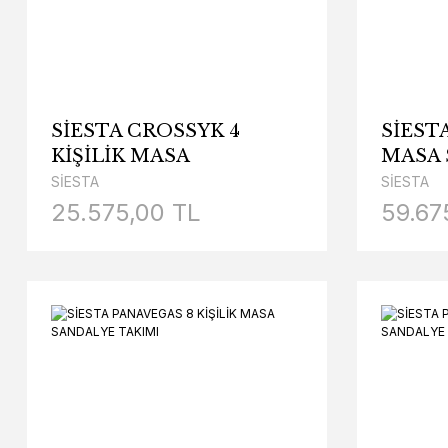
SİESTA CROSSYK 4
SİESTA
KİŞİLİK MASA
MASA 
SANDALYE TAKIMI
TAKIM
SİESTA
SİESTA
25.575,00 TL
59.67