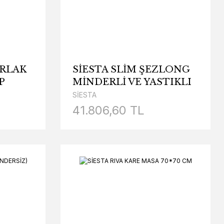
ARLAK
SİESTA SLİM ŞEZLONG
P
MİNDERLİ VE YASTIKLI
(2 ADET)
SİESTA
41.806,60 TL