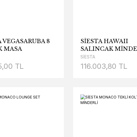
A VEGASARUBA 8
SİESTA HAWAII
İK MASA
SALINCAK MİNDE
LYE TAKIMI
SİESTA
UKLAR MİNDERLİ)
5,00 TL
116.003,80 TL