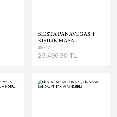
SİESTA PANAVEGAS 4
KİŞİLİK MASA
I
SANDALYE TAKIMI
SİESTA
(MİNDERSİZ)
25.496,90 TL