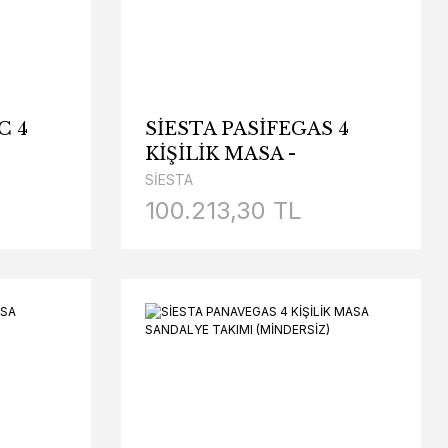
C 4
SİESTA PASİFEGAS 4
KİŞİLİK MASA -
I
SANDALYE - ŞEZLONG
SİESTA
TAKIMI
100.213,30 TL