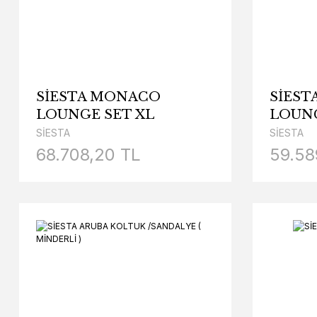
SİESTA MONACO
SİES
LOUNGE SET XL
LOUNG
MİNDERLİ
SİESTA
SİESTA
68.708,20 TL
59.58