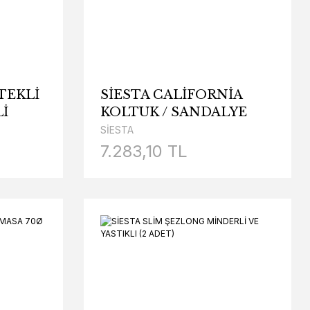
TEKLİ
SİESTA CALİFORNİA
İ
KOLTUK / SANDALYE
(MİNDERLİ)
SİESTA
7.283,10 TL