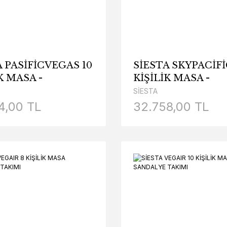
A PASİFİCVEGAS 10
SİESTA SKYPACİFİ
K MASA -
KİŞİLİK MASA -
LYE TAKIMI
SANDALYE TAKIM
SİESTA
4,00 TL
32.758,00 TL