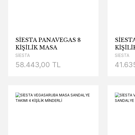
SİESTA PANAVEGAS 8
SİEST
KİŞİLİK MASA
KİŞİL
SANDALYE TAKIMI
SANDA
SİESTA
SİESTA
58.443,00 TL
41.63