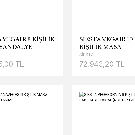
 VEGAIR 8 KİŞİLİK
SİESTA VEGAIR 10
SANDALYE
KİŞİLİK MASA
I
SANDALYE TAKIM
SİESTA
5,00 TL
72.943,20 TL