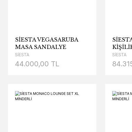
SİESTA VEGASARUBA
SİEST
MASA SANDALYE
KİŞİL
TAKIMI 4 KİŞİLİK
SANDA
SİESTA
SİESTA
MİNDERLİ
(KOLT
44.000,00 TL
84.31