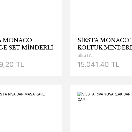
TA MONACO
SİESTA MONACO 
E SET MİNDERLİ
KOLTUK MİNDERL
SİESTA
9,20 TL
15.041,40 TL