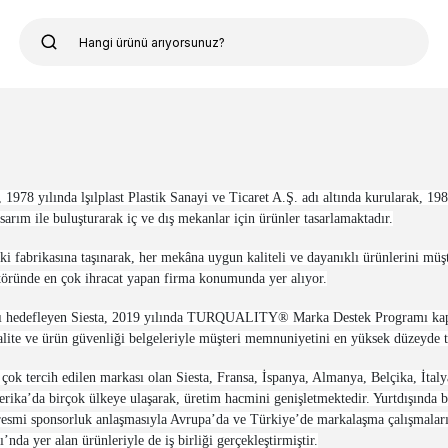
a, 1978 yılında lşılplast Plastik Sanayi ve Ticaret A.Ş. adı altında kurularak, 
sarım ile buluşturarak iç ve dış mekanlar için ürünler tasarlamaktadır.
fabrikasına taşınarak, her mekâna uygun kaliteli ve dayanıklı ürünlerini müşter
töründe en çok ihracat yapan firma konumunda yer alıyor.
ayı hedefleyen Siesta, 2019 yılında TURQUALITY® Marka Destek Programı kapsa
ite ve ürün güvenliği belgeleriyle müşteri memnuniyetini en yüksek düzeyde 
ok tercih edilen markası olan Siesta, Fransa, İspanya, Almanya, Belçika, İtaly
ka’da birçok ülkeye ulaşarak, üretim hacmini genişletmektedir. Yurtdışında bil
esmi sponsorluk anlaşmasıyla Avrupa’da ve Türkiye’de markalaşma çalışmaların
da yer alan ürünleriyle de iş birliği gerçekleştirmiştir.