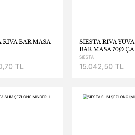
A RIVA BAR MASA
SİESTA RIVA YUV
BAR MASA 70Ø ÇA
SİESTA
0,70 TL
15.042,50 TL