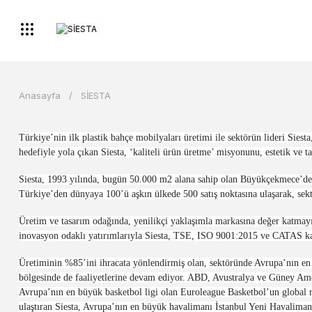
Anasayfa
SİESTA
Türkiye’nin ilk plastik bahçe mobilyaları üretimi ile sektörün lideri Siest
hedefiyle yola çıkan Siesta, ‘kaliteli ürün üretme’ misyonunu, estetik ve ta
Siesta, 1993 yılında, bugün 50.000 m2 alana sahip olan Büyükçekmece’deki 
Türkiye’den dünyaya 100’ü aşkın ülkede 500 satış noktasına ulaşarak, sek
Üretim ve tasarım odağında, yenilikçi yaklaşımla markasına değer katm
inovasyon odaklı yatırımlarıyla Siesta, TSE, ISO 9001:2015 ve CATAS kal
Üretiminin %85’ini ihracata yönlendirmiş olan, sektöründe Avrupa’nın en ç
bölgesinde de faaliyetlerine devam ediyor. ABD, Avustralya ve Güney Ameri
Avrupa’nın en büyük basketbol ligi olan Euroleague Basketbol’un global r
ulaştıran Siesta, Avrupa’nın en büyük havalimanı İstanbul Yeni Havalimanı’n