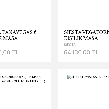
A PANAVEGAS 6
SİESTA VEGAFORN
İK MASA
KİŞİLİK MASA
LYE TAKIMI
SANDALYE TAKIM
SİESTA
(KOLTUKLAR MİN
5,00 TL
64.130,00 TL