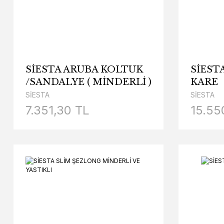
SİESTA ARUBA KOLTUK
SİEST
/SANDALYE ( MİNDERLİ )
KARE
SİESTA
SİESTA
7.351,30 TL
15.55