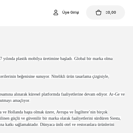
Üye Girişi
0,00
1987 yılında plastik mobilya üretimine başladı. Global bir marka olma
ilerinin beğenisine sunuyor. Nitelikli ürün tasarlama çizgisiyle,
mına alınarak küresel platformda faaliyetlerine devam ediyor. Ar-Ge ve
tutmayı amaçlıyor.
a ve Hollanda başta olmak üzere, Avrupa ve İngiltere’nin birçok
inen güçlü ve güvenilir bir marka olarak faaliyetlerini sürdüren Siesta,
a katkı sağlamaktadır. Dünyaca ünlü otel ve restoranlara ürünlerini