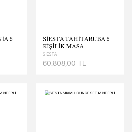
İA 6
SİESTA TAHİTARUBA 6
KİŞİLİK MASA
I
SANDALYE TAKIMI
SİESTA
DERLİ)
MİNDERLİ
60.808,00 TL