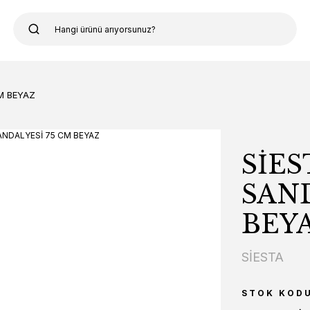
M BEYAZ
SİES
SAND
BEY
SİESTA
STOK KOD