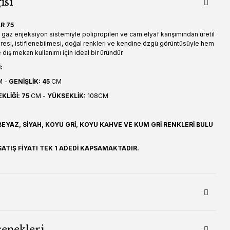
isi
R 75
 gaz enjeksiyon sistemiyle polipropilen ve cam elyaf karışımından üretil
resi, istiflenebilmesi, doğal renkleri ve kendine özgü görüntüsüyle hem
ış mekan kullanımı için ideal bir üründür.
:
M -
GENİŞLİK: 45
CM
LİĞİ: 75
CM -
YÜKSEKLİK:
108CM
EYAZ, SİYAH, KOYU GRİ, KOYU KAHVE VE KUM GRİ RENKLERİ BULU
ATIŞ FİYATI TEK 1 ADEDİ KAPSAMAKTADIR.
çenekleri