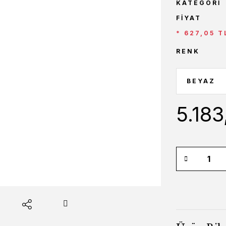
KATEGORI
FIYAT
* 627,05 T
RENK
5.183