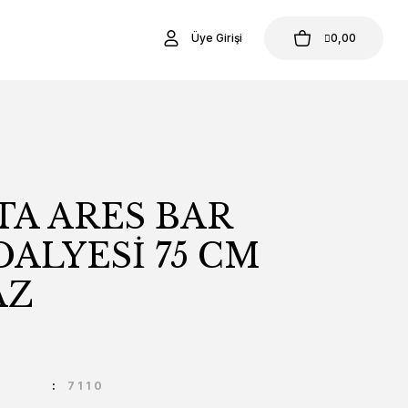
Üye Girişi
0,00
TA ARES BAR
ALYESİ 75 CM
AZ
U
7110