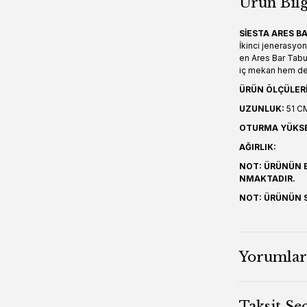
Ürün Bilg
SİESTA ARES BA
İkinci jenerasyon
en Ares Bar Tabu
iç mekan hem de d
ÜRÜN ÖLÇÜLERİ
UZUNLUK:
51 C
OTURMA YÜKSEK
AĞIRLIK:
NOT: ÜRÜNÜN B
NMAKTADIR.
NOT: ÜRÜNÜN S
Yorumlar
Taksit Se