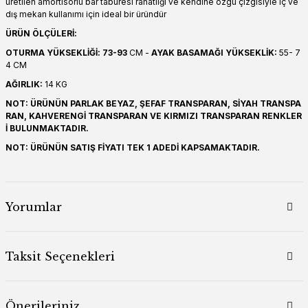
üretilen amortisörlü bar taburesi rahatlığı ve kendine özgü çizgisiyle iç ve
dış mekan kullanımı için ideal bir üründür
ÜRÜN ÖLÇÜLERİ:
OTURMA YÜKSEKLİĞİ: 73-93
CM -
AYAK BASAMAĞI YÜKSEKLİK:
55- 7
4 CM
AĞIRLIK:
14 KG
NOT: ÜRÜNÜN PARLAK BEYAZ, ŞEFAF TRANSPARAN, SİYAH TRANSPA
RAN, KAHVERENGİ TRANSPARAN VE KIRMIZI TRANSPARAN RENKLER
İ BULUNMAKTADIR.
NOT: ÜRÜNÜN SATIŞ FİYATI TEK 1 ADEDİ KAPSAMAKTADIR.
Yorumlar
Taksit Seçenekleri
Önerileriniz