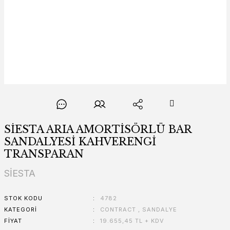
SİESTA ARIA AMORTİSÖRLÜ BAR
SANDALYESİ KAHVERENGİ
TRANSPARAN
SİESTA
STOK KODU
4782
KATEGORI
CONTRACT
,
SANDALYE
FIYAT
19.655,45 TL + KDV