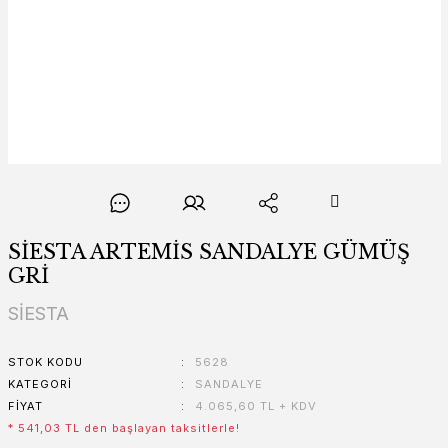
SİESTA ARTEMİS SANDALYE GÜMÜŞ
GRİ
SİESTA
STOK KODU
5628
KATEGORI
SANDALYE
FIYAT
4.065,60 TL + KDV
* 541,03 TL den başlayan taksitlerle!