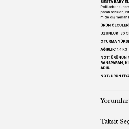
SİESTA BABY E
Polikarbonat ham
paran renkleri, i
m de dış mekan ku
ÜRÜN ÖLÇÜLERİ
UZUNLUK:
30 C
OTURMA YÜKSE
AĞIRLIK:
1.4 KG
NOT: ÜRÜNÜN 
RANSPARAN, K
ADIR.
NOT: ÜRÜN FİY
Yorumlar
Taksit Se