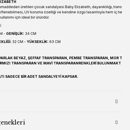
LIZABETH
maddeden üretilen çocuk sandalyesi Baby Elizabeth, dayanıklılığı, trans
stiflenebilmesi, UV koruma özelliği ve kendine özgü tasarımıyla hem iç he
llanımı için ideal bir üründür.
:
M -
GENİŞLİK:
34 CM
KLİĞİ:
32 CM -
YÜKSEKLİK:
63 CM
PARLAK BEYAZ, ŞEFFAF TRANSPARAN, PEMBE TRANSPARAN, MOR T
IRMIZI TRANSPARAN VE MAVİ TRANSPARANRENKLERİ BULUNMAKT
ATI SADECE BİR ADET SANDALYEYİ KAPSAR.
çenekleri