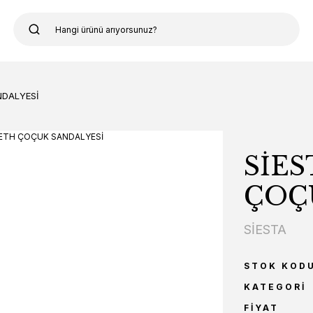
NDALYESİ
SİES
ÇOÇ
SİESTA
STOK KOD
KATEGORI
FIYAT