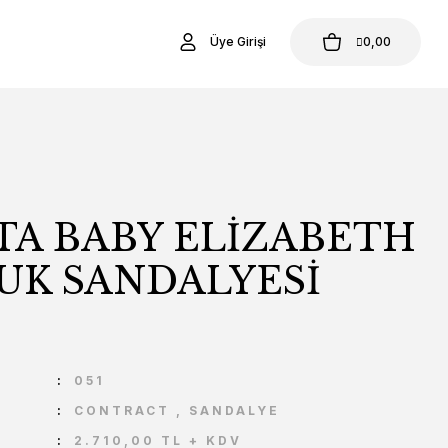
Üye Girişi
0,00
TA BABY ELİZABETH
UK SANDALYESİ
U
051
CONTRACT
,
SANDALYE
2.710,00 TL + KDV