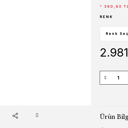
* 360,63 T
RENK
2.98
Ürün Bilg