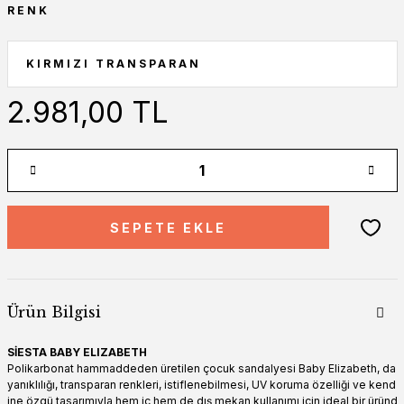
RENK
2.981,00 TL
SEPETE EKLE
Ürün Bilgisi
SİESTA BABY ELIZABETH
Polikarbonat hammaddeden üretilen çocuk sandalyesi Baby Elizabeth, da
yanıklılığı, transparan renkleri, istiflenebilmesi, UV koruma özelliği ve kend
ine özgü tasarımıyla hem iç hem de dış mekan kullanımı için ideal bir üründ