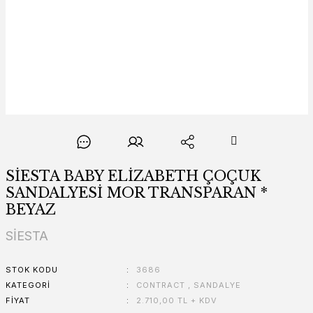
SİESTA BABY ELİZABETH ÇOÇUK
SANDALYESİ MOR TRANSPARAN *
BEYAZ
SİESTA
STOK KODU
3686
KATEGORI
CONTRACT
,
SANDALYE
FIYAT
2.710,00 TL + KDV