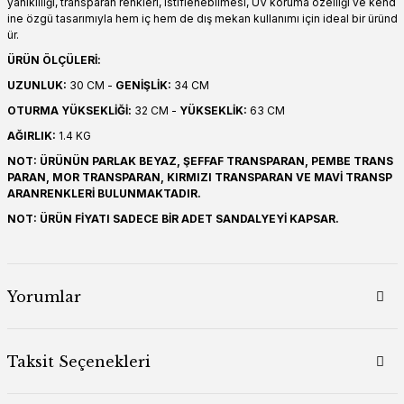
yanıklılığı, transparan renkleri, istiflenebilmesi, UV koruma özelliği ve kend
ine özgü tasarımıyla hem iç hem de dış mekan kullanımı için ideal bir üründ
ür.
ÜRÜN ÖLÇÜLERİ:
UZUNLUK:
30 CM -
GENİŞLİK:
34 CM
OTURMA YÜKSEKLİĞİ:
32 CM -
YÜKSEKLİK:
63 CM
AĞIRLIK:
1.4 KG
NOT: ÜRÜNÜN PARLAK BEYAZ, ŞEFFAF TRANSPARAN, PEMBE TRANS
PARAN, MOR TRANSPARAN, KIRMIZI TRANSPARAN VE MAVİ TRANSP
ARANRENKLERİ BULUNMAKTADIR.
NOT: ÜRÜN FİYATI SADECE BİR ADET SANDALYEYİ KAPSAR.
Yorumlar
Taksit Seçenekleri