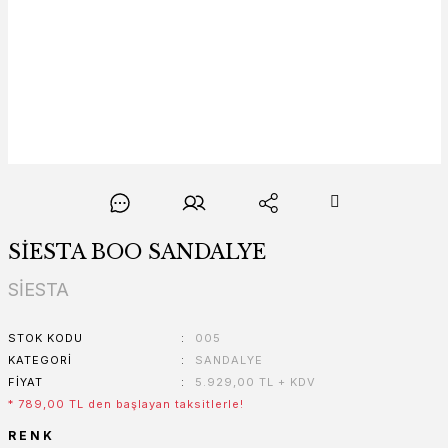
SİESTA BOO SANDALYE
SİESTA
STOK KODU
005
KATEGORI
SANDALYE
FIYAT
5.929,00 TL + KDV
* 789,00 TL den başlayan taksitlerle!
RENK