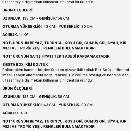
ü tasarımıyla dış mekan kullanımı için ideal bir üründür.
ÜRÜN ÖLÇÜLERİ:
UZUNLUK:
138 CM -
GENİŞLİK:
58 CM
OTURMA YÜKSEKLİĞİ:
43 CM -
YÜKSEKLİK:
80 CM
AĞIRLIK:
14 KG
NOT: ÜRÜNÜN BEYAZ, TURUNCU, KOYU GRİ, GÜMÜŞ GRİ, SİYAH, KIR
MIZI VE TROPİK YEŞİL RENKLERİ BULUNMAKTADIR.
NOT: ÜRÜNÜN SATIŞ FİYATI TEK 1 ADEDİ KAPSAMAKTADIR.
SİESTA BOX İKİLİ KOLTUK
Polipropilen hammaddeden üretilen dizayn ikili koltuk Box Sofa istiflenebi
lmesi, zengin alternatifli doğal renkleri, UV koruma özelliği ve kendine özg
ü tasarımıyla dış mekan kullanımı için ideal bir üründür.
ÜRÜN ÖLÇÜLERİ:
UZUNLUK:
138 CM -
GENİŞLİK:
58 CM
OTURMA YÜKSEKLİĞİ:
43 CM -
YÜKSEKLİK:
80 CM
AĞIRLIK:
14 KG
NOT: ÜRÜNÜN BEYAZ, TURUNCU, KOYU GRİ, GÜMÜŞ GRİ, SİYAH, KIR
MIZI VE TROPİK YEŞİL RENKLERİ BULUNMAKTADIR.