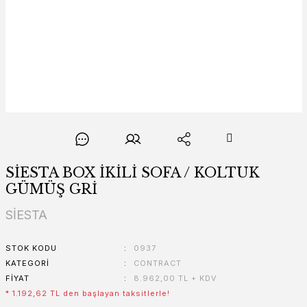
SİESTA BOX İKİLİ SOFA / KOLTUK
GÜMÜŞ GRİ
SİESTA
STOK KODU
0937
KATEGORI
CONTRACT
FIYAT
8.962,00 TL + KDV
* 1.192,62 TL den başlayan taksitlerle!