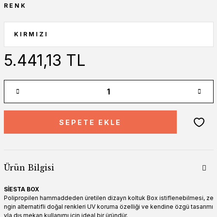
RENK
5.441,13 TL
SEPETE EKLE
Ürün Bilgisi
SİESTA
BOX
Polipropilen hammaddeden üretilen dizayn koltuk Box istiflenebilmesi, ze
ngin alternatifli doğal renkleri UV koruma özelliği ve kendine özgü tasarımı
yla dış mekan kullanımı için ideal bir üründür.