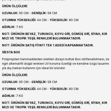
ÜRÜN ÖLÇÜLERİ:
UZUNLUK:
65 CM -
GENİŞLİK:
58 CM
OTURMA YÜKSEKLİĞİ:
44 CM -
YÜKSEKLİK:
80 CM
AĞIRLIK:
7 KG
NOT: ÜRÜNÜN BEYAZ, TURUNCU, KOYU GRİ, GÜMÜŞ GRİ, SİYAH, KIR
MIZI VE TROPİK YEŞİL RENKLERİ BULUNMAKTADIR.
NOT: ÜRÜNÜN SATIŞ FİYATI TEK 1 ADEDİ KAPSAMAKTADIR.
SİESTA
BOX
Polipropilen hammaddeden üretilen dizayn koltuk Box istiflenebilmesi, ze
ngin alternatifli doğal renkleri UV koruma özelliği ve kendine özgü tasarımı
yla dış mekan kullanımı için ideal bir üründür.
ÜRÜN ÖLÇÜLERİ:
UZUNLUK:
65 CM -
GENİŞLİK:
58 CM
OTURMA YÜKSEKLİĞİ:
44 CM -
YÜKSEKLİK:
80 CM
AĞIRLIK:
7 KG
NOT: ÜRÜNÜN BEYAZ, TURUNCU, KOYU GRİ, GÜMÜŞ GRİ, SİYAH, KIR
MIZI VE TROPİK YEŞİL RENKLERİ BULUNMAKTADIR.