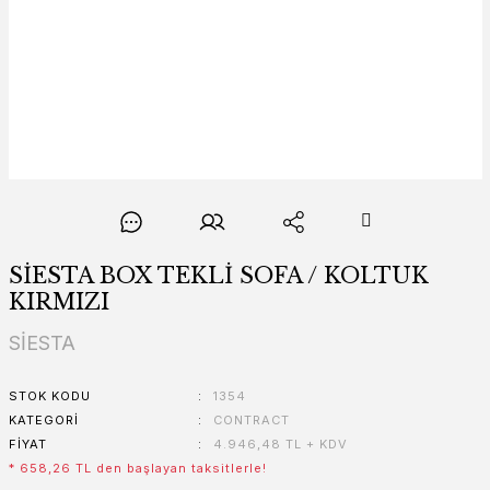
SİESTA BOX TEKLİ SOFA / KOLTUK
KIRMIZI
SİESTA
STOK KODU
1354
KATEGORI
CONTRACT
FIYAT
4.946,48 TL + KDV
* 658,26 TL den başlayan taksitlerle!