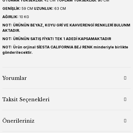
OTURMA YÜKSEKLİĞİ:
42 CM
TOPLAM YÜKSEKLİĞİ: 9
0 CM
GENİŞLİK:
59 CM
UZUNLUK:
63 CM
AĞIRLIK:
10 KG
NOT: ÜRÜNÜN BEYAZ, KOYU GRİ VE KAHVERENGİ RENKLERİ BULUNM
AKTADIR.
NOT: ÜRÜNÜN SATIŞ FİYATI TEK 1 ADEDİ KAPSAMAKTADIR
NOT: Ürün orjinal SİESTA CALIFORNIA BEJ RENK minderiyle birlikte
gönderilecektir.
Yorumlar
Taksit Seçenekleri
Önerileriniz