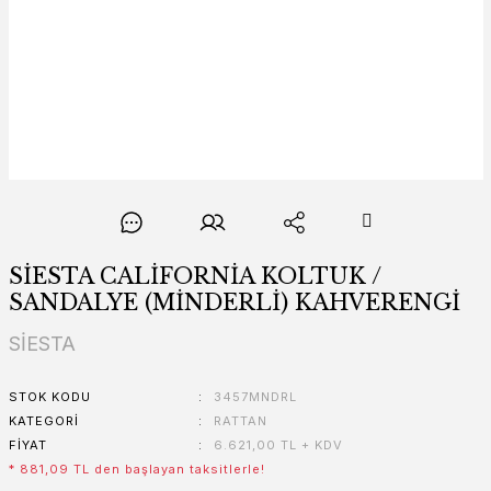
SİESTA CALİFORNİA KOLTUK /
SANDALYE (MİNDERLİ) KAHVERENGİ
SİESTA
STOK KODU
3457MNDRL
KATEGORI
RATTAN
FIYAT
6.621,00 TL + KDV
* 881,09 TL den başlayan taksitlerle!