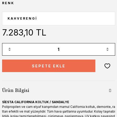
RENK
7.283,10 TL
SEPETE EKLE
Ürün Bilgisi
SİESTA CALIFORNIA KOLTUK / SANDALYE
Polipropilen ve cam elyaf karışımdan mamul California koltuk, demonte, ra
ttan efektli ve mat yüzeylidir. Tüm hava şartlarına uyumludur. Kolay taşınabi
lirliği, kolay temizlenebilmesi, çürümeye, paslanmaya, UV katkısı sayesind