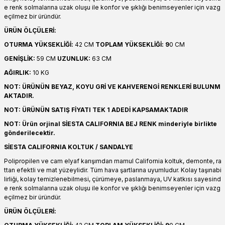
e renk solmalarına uzak oluşu ile konfor ve şıklığı benimseyenler için vazg
eçilmez bir üründür.
ÜRÜN ÖLÇÜLERİ:
OTURMA YÜKSEKLİĞİ:
42 CM
TOPLAM YÜKSEKLİĞİ: 9
0 CM
GENİŞLİK:
59 CM
UZUNLUK:
63 CM
AĞIRLIK:
10 KG
NOT: ÜRÜNÜN BEYAZ, KOYU GRİ VE KAHVERENGİ RENKLERİ BULUNM
AKTADIR.
NOT: ÜRÜNÜN SATIŞ FİYATI TEK 1 ADEDİ KAPSAMAKTADIR
NOT: Ürün orjinal SİESTA CALIFORNIA BEJ RENK minderiyle birlikte
gönderilecektir.
SİESTA CALIFORNIA KOLTUK / SANDALYE
Polipropilen ve cam elyaf karışımdan mamul California koltuk, demonte, ra
ttan efektli ve mat yüzeylidir. Tüm hava şartlarına uyumludur. Kolay taşınabi
lirliği, kolay temizlenebilmesi, çürümeye, paslanmaya, UV katkısı sayesind
e renk solmalarına uzak oluşu ile konfor ve şıklığı benimseyenler için vazg
eçilmez bir üründür.
ÜRÜN ÖLÇÜLERİ: