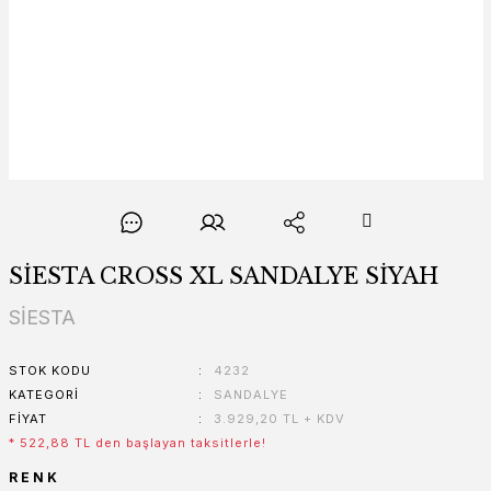
SİESTA CROSS XL SANDALYE SİYAH
SİESTA
STOK KODU
4232
KATEGORI
SANDALYE
FIYAT
3.929,20 TL + KDV
* 522,88 TL den başlayan taksitlerle!
RENK