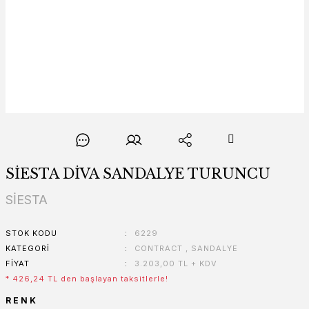
SİESTA DİVA SANDALYE TURUNCU
SİESTA
STOK KODU
6229
KATEGORI
CONTRACT
,
SANDALYE
FIYAT
3.203,00 TL + KDV
* 426,24 TL den başlayan taksitlerle!
RENK