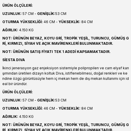
ÜRÜN ÖLÇÜLERİ:
UZUNLUK:
57 CM -
GENİŞLİK:
53 CM
OTURMA YÜKSEKLİĞİ:
46 CM -
YÜKSEKLİK:
84 CM
AĞIRLIK:
4.150 KG
NOT: ÜRÜNÜN BEYAZ, KOYU GRİ, TROPİK YEŞİL, TURUNCU, GÜMÜŞ G
Rİ, KIRMIZI, SİYAH VE AÇIK MAVİRENKLERİ BULUNMAKTADIR.
NOT: ÜRÜNÜN SATIŞ FİYATI TEK 1 ADEDİ KAPSAMAKTADIR.
SİESTA DIVA
İkinci jenerasyon gaz enjeksiyon sistemiyle polipropilen ve cam elyaf karı
şımından üretilen dizayn koltuk Diva, istiflenebilmesi, doğal renkleri ve ke
ndine özgü görüntüsüyle hem iç mekan hem de dış mekan kullanımı için id
eal bir üründür.
ÜRÜN ÖLÇÜLERİ:
UZUNLUK:
57 CM -
GENİŞLİK:
53 CM
OTURMA YÜKSEKLİĞİ:
46 CM -
YÜKSEKLİK:
84 CM
AĞIRLIK:
4.150 KG
NOT: ÜRÜNÜN BEYAZ, KOYU GRİ, TROPİK YEŞİL, TURUNCU, GÜMÜŞ G
Rİ, KIRMIZI, SİYAH VE AÇIK MAVİRENKLERİ BULUNMAKTADIR.