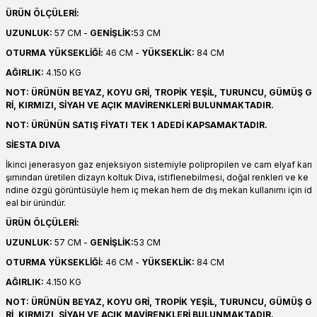
ÜRÜN ÖLÇÜLERİ:
UZUNLUK:
57 CM -
GENİŞLİK:
53 CM
OTURMA YÜKSEKLİĞİ:
46 CM -
YÜKSEKLİK:
84 CM
AĞIRLIK:
4.150 KG
NOT: ÜRÜNÜN BEYAZ, KOYU GRİ, TROPİK YEŞİL, TURUNCU, GÜMÜŞ G
Rİ, KIRMIZI, SİYAH VE AÇIK MAVİRENKLERİ BULUNMAKTADIR.
NOT: ÜRÜNÜN SATIŞ FİYATI TEK 1 ADEDİ KAPSAMAKTADIR.
SİESTA DIVA
İkinci jenerasyon gaz enjeksiyon sistemiyle polipropilen ve cam elyaf karı
şımından üretilen dizayn koltuk Diva, istiflenebilmesi, doğal renkleri ve ke
ndine özgü görüntüsüyle hem iç mekan hem de dış mekan kullanımı için id
eal bir üründür.
ÜRÜN ÖLÇÜLERİ:
UZUNLUK:
57 CM -
GENİŞLİK:
53 CM
OTURMA YÜKSEKLİĞİ:
46 CM -
YÜKSEKLİK:
84 CM
AĞIRLIK:
4.150 KG
NOT: ÜRÜNÜN BEYAZ, KOYU GRİ, TROPİK YEŞİL, TURUNCU, GÜMÜŞ G
Rİ, KIRMIZI, SİYAH VE AÇIK MAVİRENKLERİ BULUNMAKTADIR.