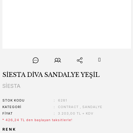
SİESTA DİVA SANDALYE YEŞİL
SİESTA
STOK KODU
6281
KATEGORI
CONTRACT
,
SANDALYE
FIYAT
3.203,00 TL + KDV
* 426,24 TL den başlayan taksitlerle!
RENK