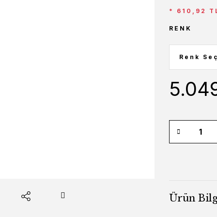
* 610,92 T
RENK
5.04
Ürün Bilg