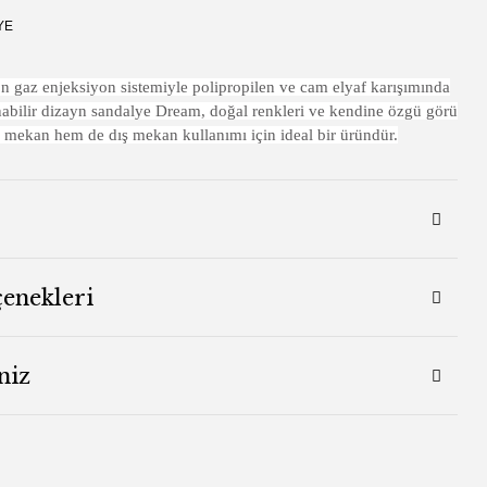
YE
on gaz enjeksiyon sistemiyle polipropilen ve cam elyaf karışımında
anabilir dizayn sandalye Dream, doğal renkleri ve kendine özgü görü
 mekan hem de dış mekan kullanımı için ideal bir üründür.
çenekleri
niz