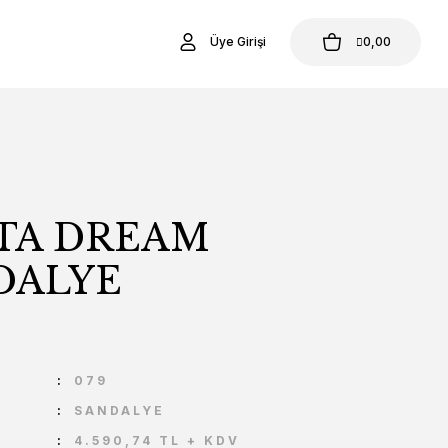
Üye Girişi
0,00
STA DREAM
DALYE
U
079
SANDALYE
4.590,74 TL + KDV