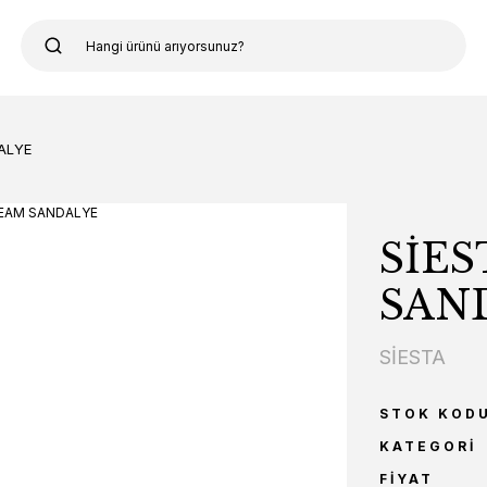
ALYE
SİE
SAN
SİESTA
STOK KOD
KATEGORI
FIYAT