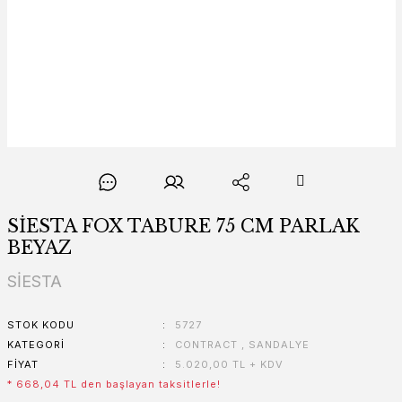
SİESTA FOX TABURE 75 CM PARLAK
BEYAZ
SİESTA
STOK KODU
5727
KATEGORI
CONTRACT
,
SANDALYE
FIYAT
5.020,00 TL + KDV
* 668,04 TL den başlayan taksitlerle!