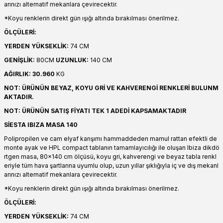
arınızı alternatif mekanlara çevirecektir.
*Koyu renklerin direkt gün ışığı altında bırakılması önerilmez.
ÖLÇÜLERİ:
YERDEN YÜKSEKLİK:
74 CM
GENİŞLİK:
80CM
UZUNLUK:
140 CM
AĞIRLIK: 30.960
KG
NOT: ÜRÜNÜN BEYAZ, KOYU GRİ VE KAHVERENGİ RENKLERİ BULUNM
AKTADIR.
NOT: ÜRÜNÜN SATIŞ FİYATI TEK 1 ADEDİ KAPSAMAKTADIR
SİESTA IBIZA MASA 140
Polipropilen ve cam elyaf karışımı hammaddeden mamul rattan efektli de
monte ayak ve HPL compact tablanın tamamlayıcılığı ile oluşan Ibiza dikdö
rtgen masa, 80x140 cm ölçüsü, koyu gri, kahverengi ve beyaz tabla renkl
eriyle tüm hava şartlarına uyumlu olup, uzun yıllar şıklığıyla iç ve dış mekanl
arınızı alternatif mekanlara çevirecektir.
*Koyu renklerin direkt gün ışığı altında bırakılması önerilmez.
ÖLÇÜLERİ:
YERDEN YÜKSEKLİK:
74 CM