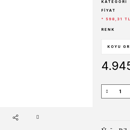
KATEGORI
FIYAT
* 598,31 T
RENK
4.94