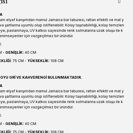
isi
CA
cam elyaf karışımdan mamul Jamaica bar taburesi, rattan efektli ve mat y
a şartlarına uyumlu olup istiflenebilir. Kolay taşınabilirliği, kolay temizlen
ye, paslanmaya, UV katkısı sayesinde renk solmalarına uzak oluşu ile k
benimseyenler için vazgeçilmez bir üründür.
:
M -
GENİŞLİK:
40 CM
KLİĞİ:
75 CM -
YÜKSEKLİK:
108 CM
 KOYU GRİ VE KAHVERENGİ BULUNMAKTADIR.
CA
cam elyaf karışımdan mamul Jamaica bar taburesi, rattan efektli ve mat y
a şartlarına uyumlu olup istiflenebilir. Kolay taşınabilirliği, kolay temizlen
ye, paslanmaya, UV katkısı sayesinde renk solmalarına uzak oluşu ile k
benimseyenler için vazgeçilmez bir üründür.
:
M -
GENİŞLİK:
40 CM
KLİĞİ:
75 CM -
YÜKSEKLİK:
108 CM