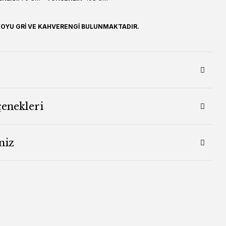
 KOYU GRİ VE KAHVERENGİ BULUNMAKTADIR.
çenekleri
niz