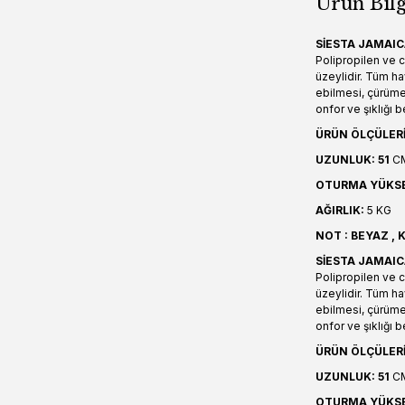
Ürün Bilg
SİESTA JAMAI
Polipropilen ve 
üzeylidir. Tüm hav
ebilmesi, çürüme
onfor ve şıklığı 
ÜRÜN ÖLÇÜLERİ
UZUNLUK: 51
C
OTURMA YÜKSE
AĞIRLIK:
5 KG
NOT : BEYAZ ,
SİESTA JAMAI
Polipropilen ve 
üzeylidir. Tüm hav
ebilmesi, çürüme
onfor ve şıklığı 
ÜRÜN ÖLÇÜLERİ
UZUNLUK: 51
C
OTURMA YÜKSE