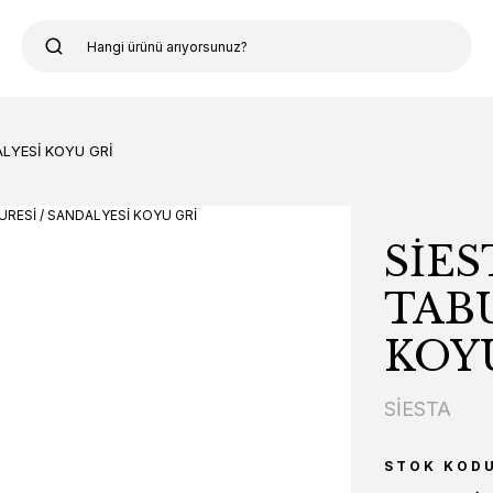
ALYESİ KOYU GRİ
SİES
TABU
KOY
SİESTA
STOK KOD