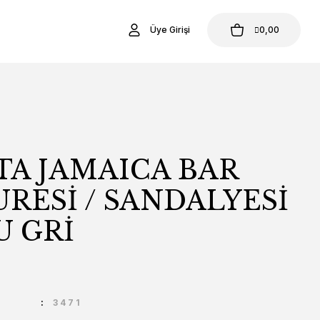
Üye Girişi
0,00
TA JAMAICA BAR
RESİ / SANDALYESİ
U GRİ
U
3471