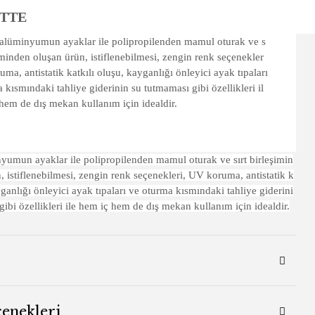
ETTE
 alüminyumun ayaklar ile polipropilenden mamul oturak ve s
şiminden oluşan ürün, istiflenebilmesi, zengin renk seçenekler
uma, antistatik katkılı oluşu, kayganlığı önleyici ayak tıpaları
 kısmındaki tahliye giderinin su tutmaması gibi özellikleri il
hem de dış mekan kullanım için idealdir.
nyumun ayaklar ile polipropilenden mamul oturak ve sırt birleşimin
, istiflenebilmesi, zengin renk seçenekleri, UV koruma, antistatik k
yganlığı önleyici ayak tıpaları ve oturma kısmındaki tahliye giderini
ibi özellikleri ile hem iç hem de dış mekan kullanım için idealdir.
çenekleri