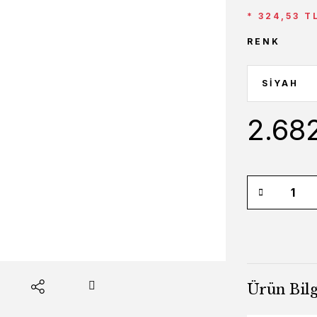
* 324,53 T
RENK
2.68
Ürün Bilg