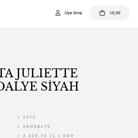
Üye Girişi
0,00
TA JULIETTE
DALYE SİYAH
U
2375
SANDALYE
2.438,70 TL + KDV