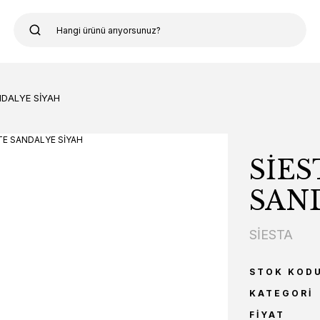
NDALYE SİYAH
SİES
SAN
SİESTA
STOK KOD
KATEGORI
FIYAT