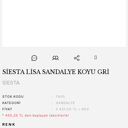
SİESTA LİSA SANDALYE KOYU GRİ
SİESTA
STOK KODU
7905
KATEGORI
SANDALYE
FIYAT
3.421,00 TL + KDV
* 455,25 TL den başlayan taksitlerle!
RENK