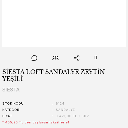
SİESTA LOFT SANDALYE ZEYTİN
YEŞİLİ
SİESTA
STOK KODU
8124
KATEGORI
SANDALYE
FIYAT
3.421,00 TL + KDV
* 455,25 TL den başlayan taksitlerle!