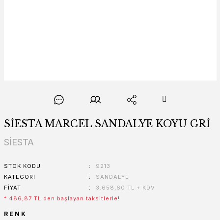
SİESTA MARCEL SANDALYE KOYU GRİ
SİESTA
STOK KODU
9213
KATEGORI
SANDALYE
FIYAT
3.658,60 TL + KDV
* 486,87 TL den başlayan taksitlerle!
RENK