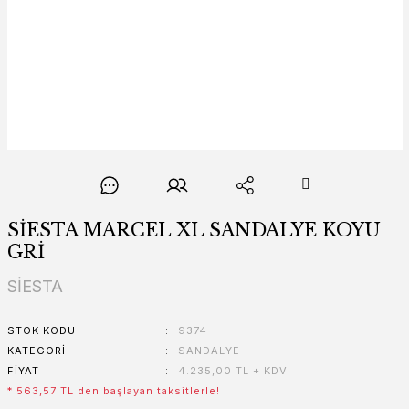
SİESTA MARCEL XL SANDALYE KOYU
GRİ
SİESTA
STOK KODU
9374
KATEGORI
SANDALYE
FIYAT
4.235,00 TL + KDV
* 563,57 TL den başlayan taksitlerle!