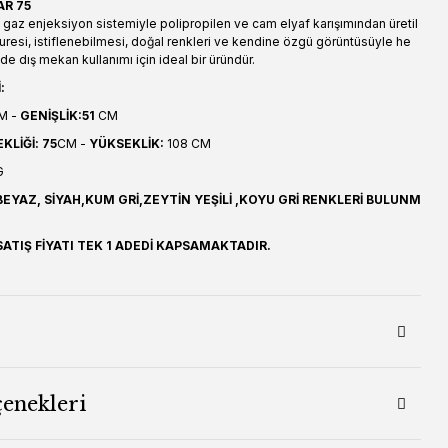
AR 75
 gaz enjeksiyon sistemiyle polipropilen ve cam elyaf karışımından üretil
resi, istiflenebilmesi, doğal renkleri ve kendine özgü görüntüsüyle he
 dış mekan kullanımı için ideal bir üründür.
:
M -
GENİŞLİK:51
CM
LİĞİ: 75
CM -
YÜKSEKLİK:
108 CM
G
EYAZ, SİYAH,KUM GRİ,ZEYTİN YEŞİLİ ,KOYU GRİ RENKLERİ BULUNM
ATIŞ FİYATI TEK 1 ADEDİ KAPSAMAKTADIR.
çenekleri