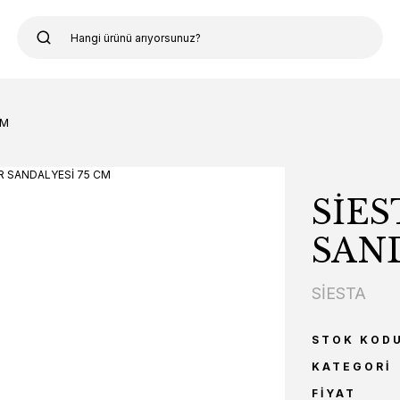
CM
SİES
SAND
SİESTA
STOK KOD
KATEGORI
FIYAT