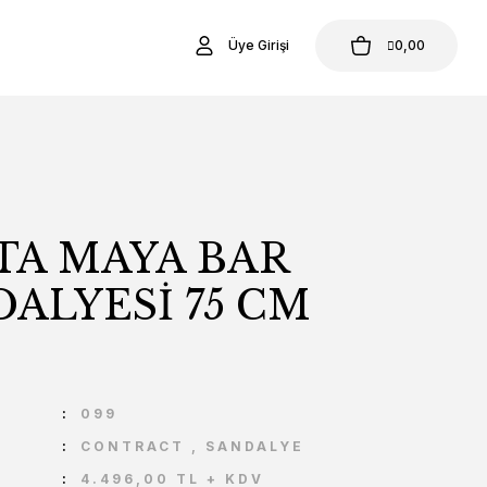
Üye Girişi
0,00
TA MAYA BAR
ALYESİ 75 CM
U
099
CONTRACT
,
SANDALYE
4.496,00 TL + KDV