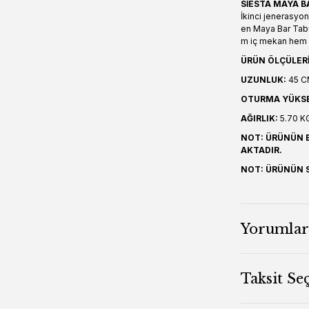
SİESTA MAYA B
İkinci jenerasyon
en Maya Bar Tabu
m iç mekan hem de
ÜRÜN ÖLÇÜLERİ
UZUNLUK:
45 C
OTURMA YÜKSEK
AĞIRLIK:
5.70 K
NOT: ÜRÜNÜN B
AKTADIR.
NOT: ÜRÜNÜN S
Yorumlar
Taksit Se