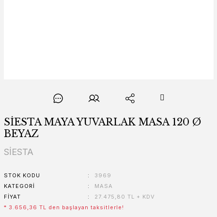
SİESTA MAYA YUVARLAK MASA 120 Ø
BEYAZ
SİESTA
STOK KODU
3969
KATEGORI
MASA
FIYAT
27.475,80 TL + KDV
* 3.656,36 TL den başlayan taksitlerle!