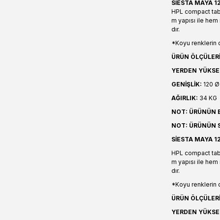
SİESTA MAYA 1
HPL compact tabl
m yapısı ile hem 
dır.
*Koyu renklerin d
ÜRÜN ÖLÇÜLERİ
YERDEN YÜKSE
GENİŞLİK:
120 Ø
AĞIRLIK:
34 KG
NOT: ÜRÜNÜN B
NOT: ÜRÜNÜN S
SİESTA MAYA 1
HPL compact tabl
m yapısı ile hem 
dır.
*Koyu renklerin d
ÜRÜN ÖLÇÜLERİ
YERDEN YÜKSE