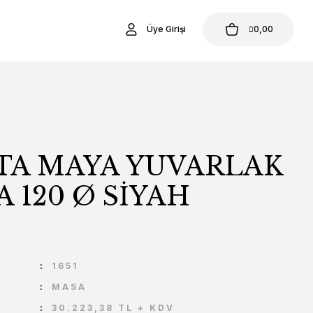
Üye Girişi
0,00
STA MAYA YUVARLAK
 120 Ø SİYAH
U
1651
MASA
30.223,38 TL + KDV