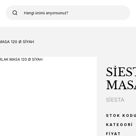
MASA 120 Ø SİYAH
SİE
MASA
SİESTA
STOK KOD
KATEGORI
FIYAT