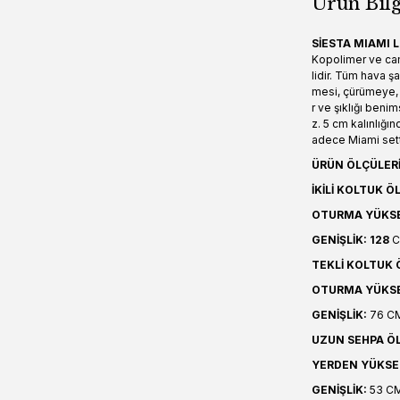
Ürün Bilg
SİESTA MIAMI 
Kopolimer ve cam
lidir. Tüm hava şa
mesi, çürümeye, 
r ve şıklığı beni
z. 5 cm kalınlığı
adece Miami sette
ÜRÜN ÖLÇÜLERİ
İKİLİ KOLTUK ÖL
OTURMA YÜKSE
GENİŞLİK: 128
TEKLİ KOLTUK Ö
OTURMA YÜKSE
GENİŞLİK:
76 C
UZUN SEHPA ÖL
YERDEN YÜKSE
GENİŞLİK:
53 C