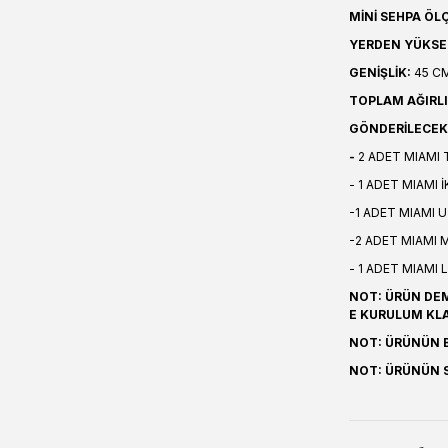
MİNİ SEHPA ÖLÇ
YERDEN YÜKSE
GENİŞLİK:
45 C
TOPLAM AĞIRLI
GÖNDERİLECEK 
-
2 ADET MIAMI 
- 1 ADET MIAMI İ
-1 ADET MIAMI 
-2 ADET MIAMI M
- 1 ADET MIAMI
NOT: ÜRÜN DEM
E KURULUM KL
NOT: ÜRÜNÜN B
NOT: ÜRÜNÜN S