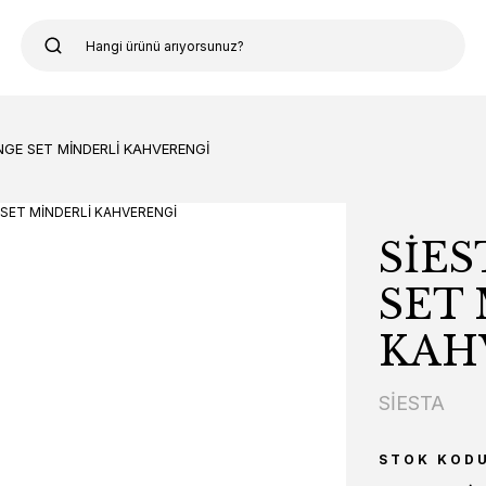
NGE SET MİNDERLİ KAHVERENGİ
SİE
SET
KAH
SİESTA
STOK KOD