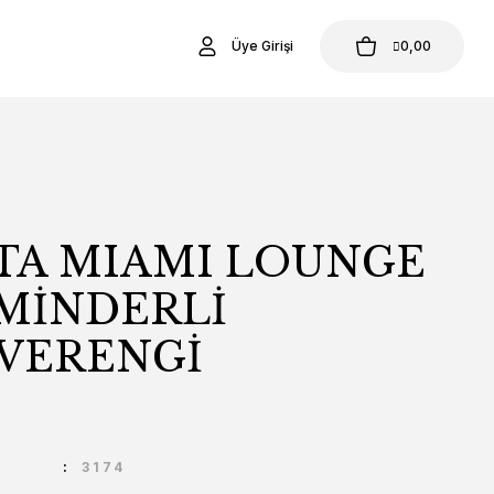
Üye Girişi
0,00
STA MIAMI LOUNGE
 MİNDERLİ
VERENGİ
U
3174