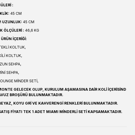
ÜLERİ :
KLİK:
45 CM
M
UZUNLUK:
45 CM
K ÖLÇÜLERİ :
46,6 KG
ÜRÜN İÇERİĞİ:
TEKLİ KOLTUK,
KİLİ KOLTUK,
UZUN SEHPA,
İNİ SEHPA,
 LOUNGE MİNDER SETİ,
ONTE GELECEK OLUP, KURULUM AŞAMASINA DAİR KOLİ İÇERİSİND
AVUZ BROŞÜRÜ BULUNMAKTADIR.
EYAZ, KOYU GRİ VE KAHVERENGİ RENKLERİ BULUNMAKTADIR.
ATIŞ FİYATI TEK 1 ADET MIAMI MİNDERLİ SETİ KAPSAMAKTADIR.