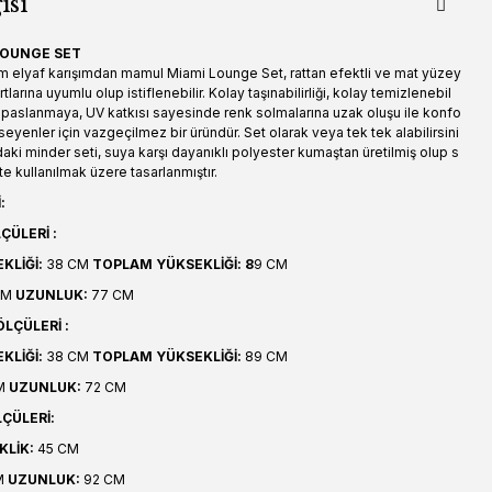
isi
LOUNGE SET
 elyaf karışımdan mamul Miami Lounge Set, rattan efektli ve mat yüzey
rtlarına uyumlu olup istiflenebilir. Kolay taşınabilirliği, kolay temizlenebil
paslanmaya, UV katkısı sayesinde renk solmalarına uzak oluşu ile konfo
mseyenler için vazgeçilmez bir üründür. Set olarak veya tek tek alabilirsini
ndaki minder seti, suya karşı dayanıklı polyester kumaştan üretilmiş olup s
 kullanılmak üzere tasarlanmıştır.
:
ÇÜLERİ :
KLİĞİ:
38 CM
TOPLAM YÜKSEKLİĞİ: 8
9 CM
CM
UZUNLUK:
77 CM
LÇÜLERİ :
KLİĞİ:
38 CM
TOPLAM YÜKSEKLİĞİ:
89 CM
M
UZUNLUK:
72 CM
ÇÜLERİ:
KLİK:
45 CM
M
UZUNLUK:
92 CM