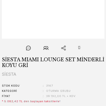
SİESTA MIAMI LOUNGE SET MİNDERLİ
KOYU GRİ
SİESTA
STOK KODU
3167
KATEGORI
OTURMA GRUBU
FIYAT
38.192,00 TL + KDV
* 5.082,42 TL den başlayan taksitlerle!