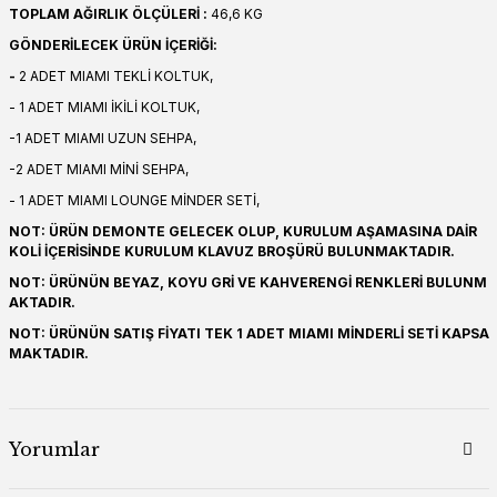
TOPLAM AĞIRLIK ÖLÇÜLERİ :
46,6 KG
GÖNDERİLECEK ÜRÜN İÇERİĞİ:
-
2 ADET MIAMI TEKLİ KOLTUK,
- 1 ADET MIAMI İKİLİ KOLTUK,
-1 ADET MIAMI UZUN SEHPA,
-2 ADET MIAMI MİNİ SEHPA,
- 1 ADET MIAMI LOUNGE MİNDER SETİ,
NOT: ÜRÜN DEMONTE GELECEK OLUP, KURULUM AŞAMASINA DAİR
KOLİ İÇERİSİNDE KURULUM KLAVUZ BROŞÜRÜ BULUNMAKTADIR.
NOT: ÜRÜNÜN BEYAZ, KOYU GRİ VE KAHVERENGİ RENKLERİ BULUNM
AKTADIR.
NOT: ÜRÜNÜN SATIŞ FİYATI TEK 1 ADET MIAMI MİNDERLİ SETİ KAPSA
MAKTADIR.
Yorumlar