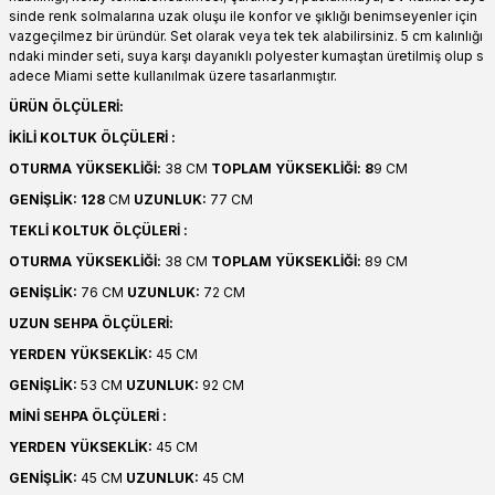
sinde renk solmalarına uzak oluşu ile konfor ve şıklığı benimseyenler için
vazgeçilmez bir üründür. Set olarak veya tek tek alabilirsiniz. 5 cm kalınlığı
ndaki minder seti, suya karşı dayanıklı polyester kumaştan üretilmiş olup s
adece Miami sette kullanılmak üzere tasarlanmıştır.
ÜRÜN ÖLÇÜLERİ:
İKİLİ KOLTUK ÖLÇÜLERİ :
OTURMA YÜKSEKLİĞİ:
38 CM
TOPLAM YÜKSEKLİĞİ: 8
9 CM
GENİŞLİK: 128
CM
UZUNLUK:
77 CM
TEKLİ KOLTUK ÖLÇÜLERİ :
OTURMA YÜKSEKLİĞİ:
38 CM
TOPLAM YÜKSEKLİĞİ:
89 CM
GENİŞLİK:
76 CM
UZUNLUK:
72 CM
UZUN SEHPA ÖLÇÜLERİ:
YERDEN YÜKSEKLİK:
45 CM
GENİŞLİK:
53 CM
UZUNLUK:
92 CM
MİNİ SEHPA ÖLÇÜLERİ :
YERDEN YÜKSEKLİK:
45 CM
GENİŞLİK:
45 CM
UZUNLUK:
45 CM