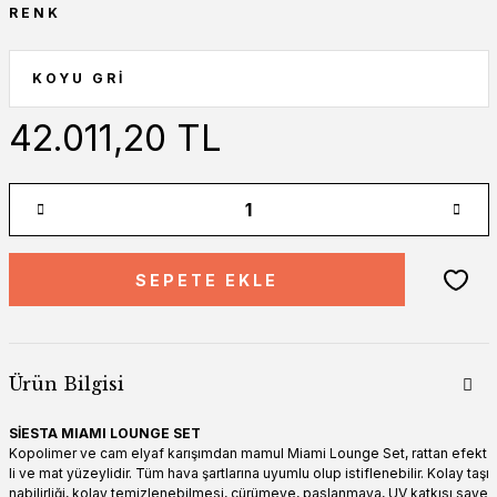
RENK
42.011,20 TL
SEPETE EKLE
Ürün Bilgisi
SİESTA MIAMI LOUNGE SET
Kopolimer ve cam elyaf karışımdan mamul Miami Lounge Set, rattan efekt
li ve mat yüzeylidir. Tüm hava şartlarına uyumlu olup istiflenebilir. Kolay taşı
nabilirliği, kolay temizlenebilmesi, çürümeye, paslanmaya, UV katkısı saye