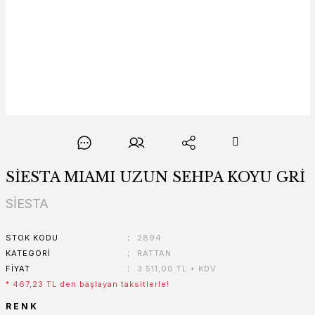
SİESTA MIAMI UZUN SEHPA KOYU GRİ
SİESTA
STOK KODU
2894
KATEGORI
RATTAN
FIYAT
3.511,00 TL + KDV
* 467,23 TL den başlayan taksitlerle!
RENK