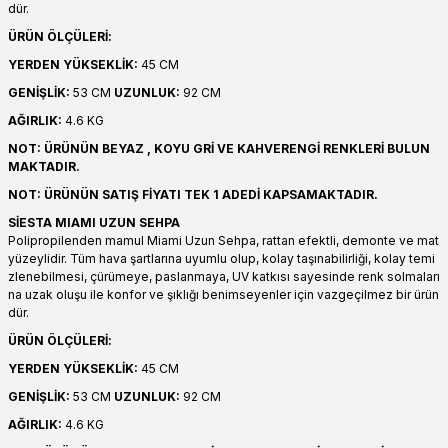
dür.
ÜRÜN ÖLÇÜLERİ:
YERDEN YÜKSEKLİK:
45 CM
GENİŞLİK:
53 CM
UZUNLUK:
92 CM
AĞIRLIK:
4.6 KG
NOT: ÜRÜNÜN BEYAZ , KOYU GRİ VE KAHVERENGİ RENKLERİ BULUN
MAKTADIR.
NOT: ÜRÜNÜN SATIŞ FİYATI TEK 1 ADEDİ KAPSAMAKTADIR.
SİESTA MIAMI UZUN SEHPA
Polipropilenden mamul Miami Uzun Sehpa, rattan efektli, demonte ve mat
yüzeylidir. Tüm hava şartlarına uyumlu olup, kolay taşınabilirliği, kolay temi
zlenebilmesi, çürümeye, paslanmaya, UV katkısı sayesinde renk solmaları
na uzak oluşu ile konfor ve şıklığı benimseyenler için vazgeçilmez bir ürün
dür.
ÜRÜN ÖLÇÜLERİ:
YERDEN YÜKSEKLİK:
45 CM
GENİŞLİK:
53 CM
UZUNLUK:
92 CM
AĞIRLIK:
4.6 KG