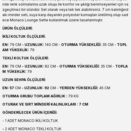
nde renk solmalarına uzak oluşu ile konfor ve şıklığı benimseyenler için va
zgeçilmez bir üründür. Set olarak veya tek tek alabilirsiniz. 7 cm kalınlığınd
aki minder seti, suya karşı dayanıklı polyester kumaştan üretilmiş olup sad
ece Monaco Lounge Sette kullanılmak üzere tasarlanmıştır.
ÜRÜN ÖLÇÜLERİ:
İKİLİ KOLTUK ÖLÇÜLERİ:
EN:
79 CM
- UZUNLUK:
140 CM -
OTURMA YÜKSEKLİĞİ:
35 CM -
TOPL
AM YÜKEKLİK:
79
TEKLİ KOLTUK ÖLÇÜLERİ:
EN:
79 CM
- UZUNLUK:
82 CM -
OTURMA YÜKSEKLİĞİ:
35 CM -
TOPLA
M YÜKEKLİK:
79
UZUN SEHPA ÖLÇÜLERİ:
EN: 57
CM
- UZUNLUK: 92
CM -
YERDEN YÜKSEKLİĞİ:
45 CM
OTURMA GRUBU TOPLAM AĞIRLIK :
79 KG
OTURAK VE SIRT MİNDERİ KALINLIKLARI : 7 CM
GÖNDERİLECEK ÜRÜN İÇERİĞİ:
- 1 ADET MONACO İKİLİ KOLTUK
-
2 ADET MONACO TEKLİ KOLTUK