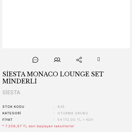
SİESTA MONACO LOUNGE SET
MİNDERLİ
SİESTA
STOK KODU
835
KATEGORI
OTURMA GRUBU
FIYAT
54.172,00 TL + KDV
* 7.208,97 TL den başlayan taksitlerle!