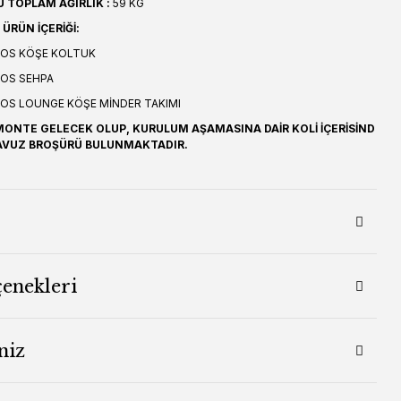
 TOPLAM AĞIRLIK :
59 KG
ÜRÜN İÇERİĞİ:
OS KÖŞE KOLTUK
OS SEHPA
NOS LOUNGE KÖŞE MİNDER TAKIMI
ONTE GELECEK OLUP, KURULUM AŞAMASINA DAİR KOLİ İÇERİSİND
AVUZ BROŞÜRÜ BULUNMAKTADIR.
çenekleri
niz