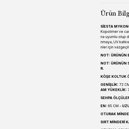
Ürün Bilg
SİESTA MYKON
Kopolimer ve ca
na uyumlu olup de
nmaya, UV katkıs
nler için vazgeçi
NOT: ÜRÜNÜN B
NOT: ÜRÜNÜN S
R.
KÖŞE KOLTUK Ö
GENİŞLİK:
72 C
AM YÜKEKLİK:
SEHPA ÖLÇÜLER
EN:
65 CM
- UZ
OTURAK MİNDER
SIRT MİNDERİ K