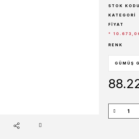
STOK KOD
KATEGORI
FIYAT
* 10.673,0
RENK
88.2