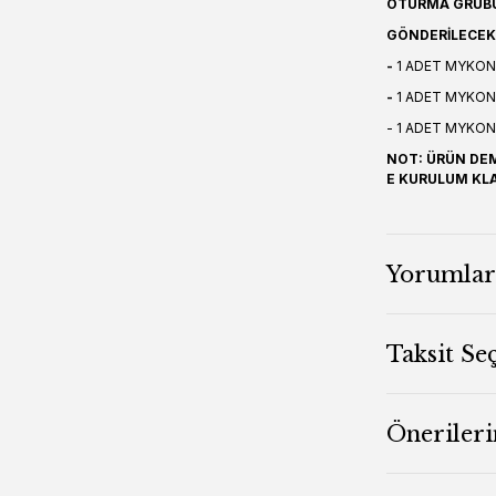
OTURMA GRUBU
GÖNDERİLECEK 
-
1 ADET MYKON
-
1 ADET MYKON
- 1 ADET MYKO
NOT: ÜRÜN DEM
E KURULUM KL
Yorumlar
Taksit Se
Önerileri