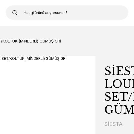
/KOLTUK (MİNDERLİ) GÜMÜŞ GRİ
SİE
LOU
SET/
GÜM
SİESTA