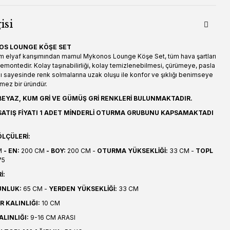
isi
OS LOUNGE KÖŞE SET
m elyaf karışımından mamul Mykonos Lounge Köşe Set, tüm hava şartları
montedir. Kolay taşınabilirliği, kolay temizlenebilmesi, çürümeye, pasla
ı sayesinde renk solmalarına uzak oluşu ile konfor ve şıklığı benimseye
lmez bir üründür.
EYAZ, KUM GRİ VE GÜMÜŞ GRİ RENKLERİ BULUNMAKTADIR.
ATIŞ FİYATI 1 ADET MİNDERLİ OTURMA GRUBUNU KAPSAMAKTADI
LÇÜLERİ:
M
- EN:
200 CM
- BOY:
200 CM -
OTURMA YÜKSEKLİĞİ:
33 CM -
TOPL
75
İ:
UNLUK:
65 CM -
YERDEN YÜKSEKLİĞİ:
33 CM
 KALINLIĞI:
10 CM
ALINLIĞI:
9-16 CM ARASI