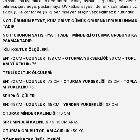
va şartlarına uyumlu olup demontedir. Kolay taşınabilirliği, kolay temizlene
bilmesi, çürümeye, paslanmaya, UV katkısı sayesinde renk solmalarına uz
ak oluşu ile konfor ve şıklığı benimseyenler için vazgeçilmez bir üründür.
NOT: ÜRÜNÜN BEYAZ, KUM GRİ VE GÜMÜŞ GRİ RENKLERİ BULUNMAK
TADIR.
NOT: ÜRÜNÜN SATIŞ FİYATI 1 ADET MİNDERLİ OTURMA GRUBUNU KA
PSAMAKTADIR.
İKİLİ KOLTUK ÖLÇÜLERİ:
EN:
72 CM
- UZUNLUK:
138 CM -
OTURMA YÜKSEKLİĞİ:
33 CM -
TOPL
AM YÜKEKLİK:
75
TEKLİ KOLTUK ÖLÇÜLERİ:
EN:
72 CM
- UZUNLUK:
73 CM -
OTURMA YÜKSEKLİĞİ:
33 CM -
TOPLA
M YÜKEKLİK:
75
SEHPA ÖLÇÜLERİ:
EN:
65 CM
- UZUNLUK:
65 CM -
YERDEN YÜKSEKLİĞİ:
33 CM
OTURAK MİNDER KALINLIĞI:
10 CM
SIRT MİNDERİ KALINLIĞI:
9-16 CM ARASI
OTURMA GRUBU TOPLAM AĞIRLIK :
59 KG
GÖNDERİLECEK ÜRÜN İÇERİĞİ: