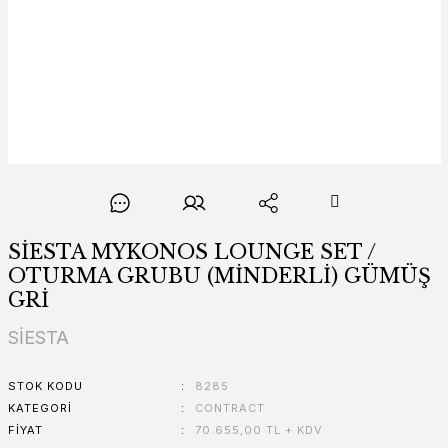
SİESTA MYKONOS LOUNGE SET /
OTURMA GRUBU (MİNDERLİ) GÜMÜŞ
GRİ
SİESTA
STOK KODU
8285
KATEGORI
CONTRACT
FIYAT
70.655,00 TL + KDV