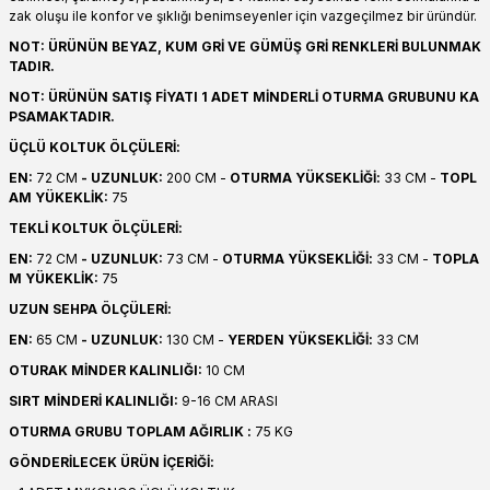
zak oluşu ile konfor ve şıklığı benimseyenler için vazgeçilmez bir üründür.
NOT: ÜRÜNÜN BEYAZ, KUM GRİ VE GÜMÜŞ GRİ RENKLERİ BULUNMAK
TADIR.
NOT: ÜRÜNÜN SATIŞ FİYATI 1 ADET MİNDERLİ OTURMA GRUBUNU KA
PSAMAKTADIR.
ÜÇLÜ KOLTUK ÖLÇÜLERİ:
EN:
72 CM
- UZUNLUK:
200 CM -
OTURMA YÜKSEKLİĞİ:
33 CM -
TOPL
AM YÜKEKLİK:
75
TEKLİ KOLTUK ÖLÇÜLERİ:
EN:
72 CM
- UZUNLUK:
73 CM -
OTURMA YÜKSEKLİĞİ:
33 CM -
TOPLA
M YÜKEKLİK:
75
UZUN SEHPA ÖLÇÜLERİ:
EN:
65 CM
- UZUNLUK:
130 CM -
YERDEN YÜKSEKLİĞİ:
33 CM
OTURAK MİNDER KALINLIĞI:
10 CM
SIRT MİNDERİ KALINLIĞI:
9-16 CM ARASI
OTURMA GRUBU TOPLAM AĞIRLIK :
75 KG
GÖNDERİLECEK ÜRÜN İÇERİĞİ: