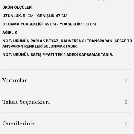
ÜRÜN ÖLÇÜLERİ:
UZUNLUK:
51 CM -
GENİŞLİK:47
CM
OTURMA YÜKSEKLİĞİ: 65
CM -
YÜKSEKLİK:
103 CM
AĞIRLIK:
NOT: ÜRÜNÜN PARLAK BEYAZ, KAHVERENGİ TRANSPARAN, ŞEFAF TR
ANSPARAN RENKLERİ BULUNMAKTADIR.
NOT: ÜRÜNÜN SATIŞ FİYATI TEK 1 ADEDİ KAPSAMAKTADIR.
Yorumlar
Taksit Seçenekleri
Önerileriniz