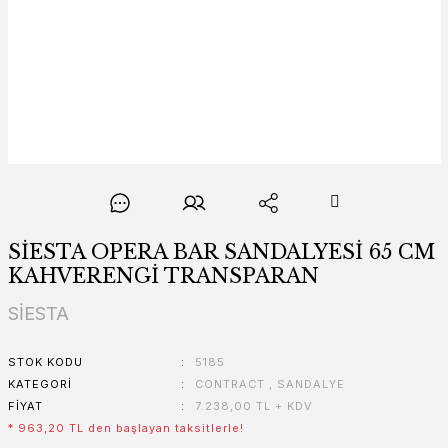
SİESTA OPERA BAR SANDALYESİ 65 CM
KAHVERENGİ TRANSPARAN
SİESTA
STOK KODU
5185
KATEGORI
CONTRACT
,
SANDALYE
FIYAT
7.238,00 TL + KDV
* 963,20 TL den başlayan taksitlerle!