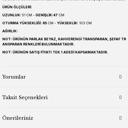
ÜRÜN ÖLÇÜLERİ:
UZUNLUK:
51 CM -
GENİŞLİK:47
CM
OTURMA YÜKSEKLİĞİ: 65
CM -
YÜKSEKLİK:
103 CM
AĞIRLIK:
NOT: ÜRÜNÜN PARLAK BEYAZ, KAHVERENGİ TRANSPARAN, ŞEFAF TR
ANSPARAN RENKLERİ BULUNMAKTADIR.
NOT: ÜRÜNÜN SATIŞ FİYATI TEK 1 ADEDİ KAPSAMAKTADIR.
Yorumlar
Taksit Seçenekleri
Önerileriniz