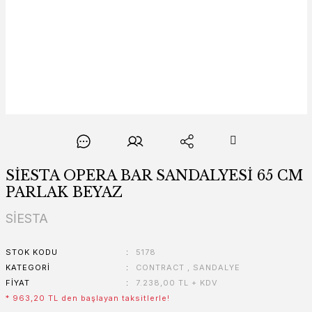
SİESTA OPERA BAR SANDALYESİ 65 CM
PARLAK BEYAZ
SİESTA
STOK KODU
5178
KATEGORI
CONTRACT
,
SANDALYE
FIYAT
7.238,00 TL + KDV
* 963,20 TL den başlayan taksitlerle!