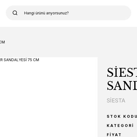
 CM
SİES
SAND
SİESTA
STOK KOD
KATEGORI
FIYAT