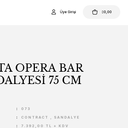
Üye Girişi
0,00
TA OPERA BAR
ALYESİ 75 CM
U
073
CONTRACT
,
SANDALYE
7.392,00 TL + KDV