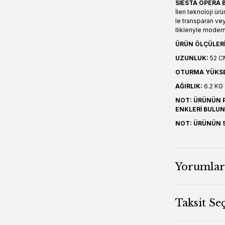
SİESTA OPERA 
İleri teknoloji 
le transparan ve
llikleriyle moder
ÜRÜN ÖLÇÜLERİ
UZUNLUK:
52 C
OTURMA YÜKSEK
AĞIRLIK:
6.2 KG
NOT: ÜRÜNÜN 
ENKLERİ BULU
NOT: ÜRÜNÜN S
Yorumlar
Taksit Se