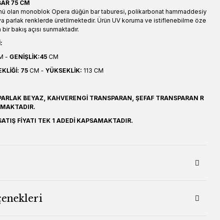
BAR 75 CM
ürünü olan monoblok Opera düğün bar taburesi, polikarbonat hammaddesiy
ya parlak renklerde üretilmektedir. Ürün UV koruma ve istiflenebilme öze
n bir bakış açısı sunmaktadır.
:
M -
GENİŞLİK:45
CM
LİĞİ: 75
CM -
YÜKSEKLİK:
113 CM
PARLAK BEYAZ, KAHVERENGİ TRANSPARAN, ŞEFAF TRANSPARAN R
NMAKTADIR.
ATIŞ FİYATI TEK 1 ADEDİ KAPSAMAKTADIR.
çenekleri