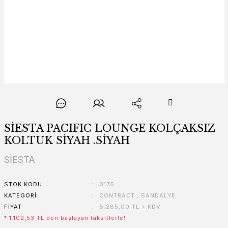
SİESTA PACIFIC LOUNGE KOLÇAKSIZ
KOLTUK SİYAH .SİYAH
SİESTA
STOK KODU
0176
KATEGORI
CONTRACT
,
SANDALYE
FIYAT
8.285,00 TL + KDV
* 1.102,53 TL den başlayan taksitlerle!