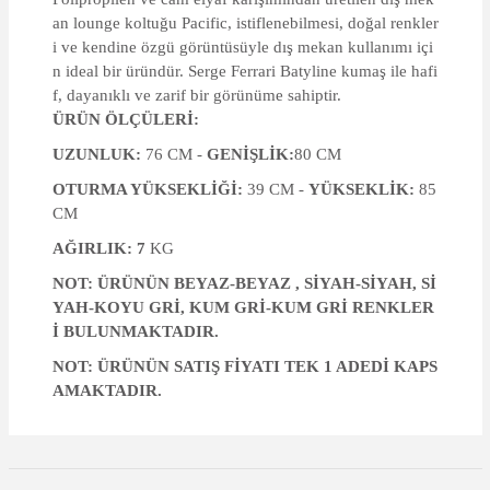
an lounge koltuğu Pacific, istiflenebilmesi, doğal renkler
i ve kendine özgü görüntüsüyle dış mekan kullanımı içi
n ideal bir üründür. Serge Ferrari Batyline kumaş ile hafi
f, dayanıklı ve zarif bir görünüme sahiptir.
ÜRÜN ÖLÇÜLERİ:
UZUNLUK:
76 CM -
GENİŞLİK:
80 CM
OTURMA YÜKSEKLİĞİ:
39 CM -
YÜKSEKLİK:
85
CM
AĞIRLIK: 7
KG
NOT: ÜRÜNÜN BEYAZ-BEYAZ , SİYAH-SİYAH, Sİ
YAH-KOYU GRİ, KUM GRİ-KUM GRİ RENKLER
İ BULUNMAKTADIR.
NOT: ÜRÜNÜN SATIŞ FİYATI TEK 1 ADEDİ KAPS
AMAKTADIR.