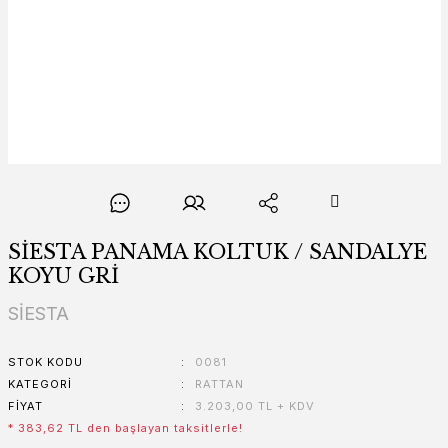
SİESTA PANAMA KOLTUK / SANDALYE
KOYU GRİ
SİESTA
STOK KODU
0081
KATEGORI
RATTAN
FIYAT
3.203,00 TL + KDV
* 383,62 TL den başlayan taksitlerle!