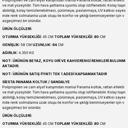
Polipropilen ve cam elyaf karışımdan mamul Panama koltuk, rattan efektli
ve mat yüzeylidir. Tüm hava şartlarına uyumlu olup istiflenebilir. Kolay taşın
abilirliği, kolay temizlenebilmesi, çürümeye, paslanmaya, UV katkısı sayes
inde renk solmalarına uzak oluşu ile konfor ve şıklığı benimseyenler için v
azgeçilmez bir üründür.
ÜRÜN ÖLÇÜLERİ:
OTURMA YÜKSEKLİĞİ:
45 CM
TOPLAM YÜKSEKLİĞİ: 80
CM
GENİŞLİK:
58 CM
UZUNLUK: 64
CM
AĞIRLIK:
4.350 KG
NOT: ÜRÜNÜN BEYAZ, KOYU GRİ VE KAHVERENGİ RENKLERİ BULUNM
AKTADIR.
NOT: ÜRÜNÜN SATIŞ FİYATI TEK 1 ADEDİ KAPSAMAKTADIR
SİESTA PANAMA KOLTUK / SANDALYE
Polipropilen ve cam elyaf karışımdan mamul Panama koltuk, rattan efektli
ve mat yüzeylidir. Tüm hava şartlarına uyumlu olup istiflenebilir. Kolay taşın
abilirliği, kolay temizlenebilmesi, çürümeye, paslanmaya, UV katkısı sayes
inde renk solmalarına uzak oluşu ile konfor ve şıklığı benimseyenler için v
azgeçilmez bir üründür.
ÜRÜN ÖLÇÜLERİ:
OTURMA YÜKSEKLİĞİ:
45 CM
TOPLAM YÜKSEKLİĞİ: 80
CM