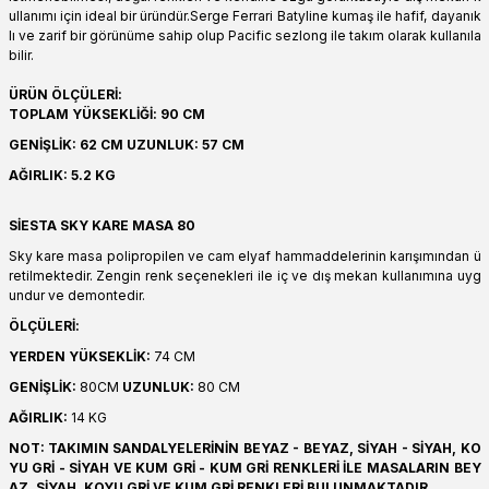
ullanımı için ideal bir üründür.Serge Ferrari Batyline kumaş ile hafif, dayanık
lı ve zarif bir görünüme sahip olup Pacific sezlong ile takım olarak kullanıla
bilir.
ÜRÜN ÖLÇÜLERİ:
TOPLAM YÜKSEKLİĞİ: 90 CM
GENİŞLİK: 62 CM UZUNLUK: 57 CM
AĞIRLIK: 5.2 KG
SİESTA SKY KARE MASA 80
Sky kare masa polipropilen ve cam elyaf hammaddelerinin karışımından ü
retilmektedir. Zengin renk seçenekleri ile iç ve dış mekan kullanımına uyg
undur ve demontedir.
ÖLÇÜLERİ:
YERDEN YÜKSEKLİK:
74 CM
GENİŞLİK:
80CM
UZUNLUK:
80 CM
AĞIRLIK:
14 KG
NOT: TAKIMIN SANDALYELERİNİN BEYAZ - BEYAZ, SİYAH - SİYAH, KO
YU GRİ - SİYAH VE KUM GRİ - KUM GRİ RENKLERİ İLE MASALARIN BEY
AZ, SİYAH, KOYU GRİ VE KUM GRİ RENKLERİ BULUNMAKTADIR.