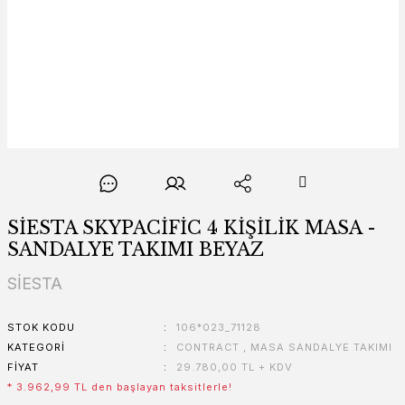
SİESTA SKYPACİFİC 4 KİŞİLİK MASA -
SANDALYE TAKIMI BEYAZ
SİESTA
STOK KODU
106*023_71128
KATEGORI
CONTRACT
,
MASA SANDALYE TAKIMI
FIYAT
29.780,00 TL + KDV
* 3.962,99 TL den başlayan taksitlerle!