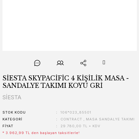
SİESTA SKYPACİFİC 4 KİŞİLİK MASA -
SANDALYE TAKIMI KOYU GRİ
SİESTA
STOK KODU
106*023_85501
KATEGORI
CONTRACT
,
MASA SANDALYE TAKIMI
FIYAT
29.780,00 TL + KDV
* 3.962,99 TL den başlayan taksitlerle!