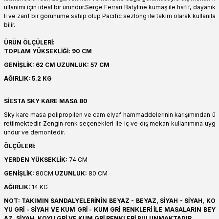
ullanımı için ideal bir üründür.Serge Ferrari Batyline kumaş ile hafif, dayanık
lı ve zarif bir görünüme sahip olup Pacific sezlong ile takım olarak kullanıla
bilir.
ÜRÜN ÖLÇÜLERİ:
TOPLAM YÜKSEKLİĞİ: 90 CM
GENİŞLİK: 62 CM UZUNLUK: 57 CM
AĞIRLIK: 5.2 KG
SİESTA SKY KARE MASA 80
Sky kare masa polipropilen ve cam elyaf hammaddelerinin karışımından ü
retilmektedir. Zengin renk seçenekleri ile iç ve dış mekan kullanımına uyg
undur ve demontedir.
ÖLÇÜLERİ:
YERDEN YÜKSEKLİK:
74 CM
GENİŞLİK:
80CM
UZUNLUK:
80 CM
AĞIRLIK:
14 KG
NOT: TAKIMIN SANDALYELERİNİN BEYAZ - BEYAZ, SİYAH - SİYAH, KO
YU GRİ - SİYAH VE KUM GRİ - KUM GRİ RENKLERİ İLE MASALARIN BEY
AZ, SİYAH, KOYU GRİ VE KUM GRİ RENKLERİ BULUNMAKTADIR.