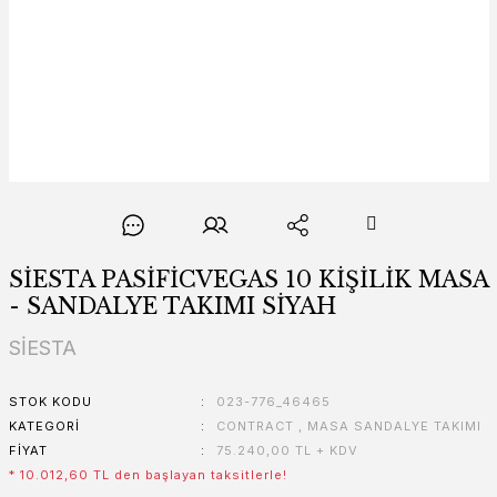
SİESTA PASİFİCVEGAS 10 KİŞİLİK MASA
- SANDALYE TAKIMI SİYAH
SİESTA
STOK KODU
023-776_46465
KATEGORI
CONTRACT
,
MASA SANDALYE TAKIMI
FIYAT
75.240,00 TL + KDV
* 10.012,60 TL den başlayan taksitlerle!