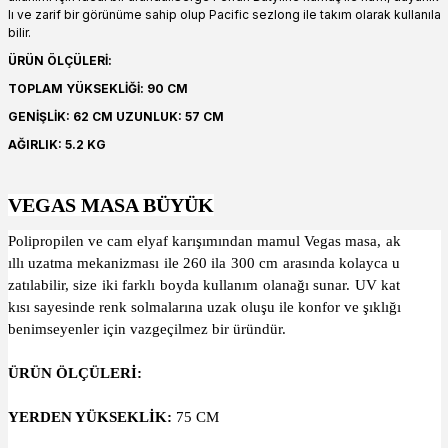
lı ve zarif bir görünüme sahip olup Pacific sezlong ile takım olarak kullanıla
bilir.
ÜRÜN ÖLÇÜLERİ:
TOPLAM YÜKSEKLİĞİ: 90 CM
GENİŞLİK: 62 CM UZUNLUK: 57 CM
AĞIRLIK: 5.2 KG
VEGAS MASA BÜYÜK
Polipropilen ve cam elyaf karışımından mamul Vegas masa, ak
ıllı uzatma mekanizması ile 260 ila 300 cm arasında kolayca u
zatılabilir, size iki farklı boyda kullanım olanağı sunar. UV kat
kısı sayesinde renk solmalarına uzak oluşu ile konfor ve şıklığı
benimseyenler için vazgeçilmez bir üründür.
ÜRÜN ÖLÇÜLERİ:
YERDEN YÜKSEKLİK:
75 CM