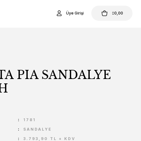
Üye Girişi
0,00
TA PIA SANDALYE
AH
U
1781
SANDALYE
3.793,90 TL + KDV