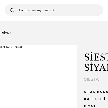
E SİYAH
SİES
SİY
SİESTA
STOK KOD
KATEGORI
FIYAT