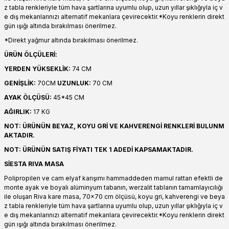
z tabla renkleriyle tüm hava şartlarına uyumlu olup, uzun yıllar şıklığıyla iç v
e dış mekanlarınızı alternatif mekanlara çevirecektir.*Koyu renklerin direkt
gün ışığı altında bırakılması önerilmez.
*Direkt yağmur altında bırakılması önerilmez.
ÜRÜN ÖLÇÜLERİ:
YERDEN YÜKSEKLİK:
74 CM
GENİŞLİK:
70CM
UZUNLUK:
70 CM
AYAK ÖLÇÜSÜ:
45*45 CM
AĞIRLIK:
17 KG
NOT: ÜRÜNÜN BEYAZ, KOYU GRİ VE KAHVERENGİ RENKLERİ BULUNM
AKTADIR.
NOT: ÜRÜNÜN SATIŞ FİYATI TEK 1 ADEDİ KAPSAMAKTADIR.
SİESTA RIVA MASA
Polipropilen ve cam elyaf karışımı hammaddeden mamul rattan efektli de
monte ayak ve boyalı alüminyum tabanın, werzalit tablanın tamamlayıcılığı
ile oluşan Riva kare masa, 70x70 cm ölçüsü, koyu gri, kahverengi ve beya
z tabla renkleriyle tüm hava şartlarına uyumlu olup, uzun yıllar şıklığıyla iç v
e dış mekanlarınızı alternatif mekanlara çevirecektir.*Koyu renklerin direkt
gün ışığı altında bırakılması önerilmez.