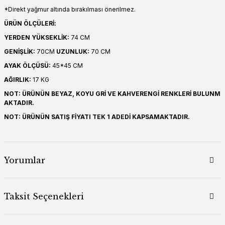
*Direkt yağmur altında bırakılması önerilmez.
ÜRÜN ÖLÇÜLERİ:
YERDEN YÜKSEKLİK:
74 CM
GENİŞLİK:
70CM
UZUNLUK:
70 CM
AYAK ÖLÇÜSÜ:
45*45 CM
AĞIRLIK:
17 KG
NOT: ÜRÜNÜN BEYAZ, KOYU GRİ VE KAHVERENGİ RENKLERİ BULUNM
AKTADIR.
NOT: ÜRÜNÜN SATIŞ FİYATI TEK 1 ADEDİ KAPSAMAKTADIR.
Yorumlar
Taksit Seçenekleri