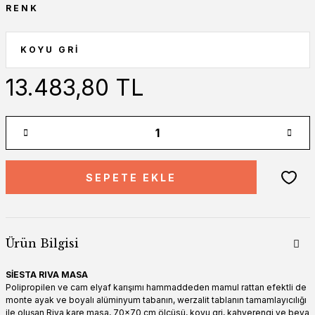
RENK
13.483,80 TL
SEPETE EKLE
Ürün Bilgisi
SİESTA RIVA MASA
Polipropilen ve cam elyaf karışımı hammaddeden mamul rattan efektli de
monte ayak ve boyalı alüminyum tabanın, werzalit tablanın tamamlayıcılığı
ile oluşan Riva kare masa, 70x70 cm ölçüsü, koyu gri, kahverengi ve beya