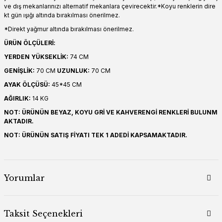
ve dış mekanlarınızı alternatif mekanlara çevirecektir.*Koyu renklerin dire
kt gün ışığı altında bırakılması önerilmez.
*Direkt yağmur altında bırakılması önerilmez.
ÜRÜN ÖLÇÜLERİ:
YERDEN YÜKSEKLİK:
74 CM
GENİŞLİK:
70 CM
UZUNLUK:
70 CM
AYAK ÖLÇÜSÜ:
45*45 CM
AĞIRLIK:
14 KG
NOT: ÜRÜNÜN BEYAZ, KOYU GRİ VE KAHVERENGİ RENKLERİ BULUNM
AKTADIR.
NOT: ÜRÜNÜN SATIŞ FİYATI TEK 1 ADEDİ KAPSAMAKTADIR.
Yorumlar
Taksit Seçenekleri