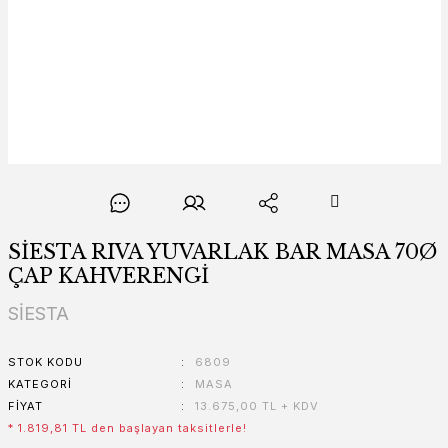
SİESTA RIVA YUVARLAK BAR MASA 70Ø
ÇAP KAHVERENGİ
SİESTA
STOK KODU
6809
KATEGORI
MASA
FIYAT
13.675,00 TL + KDV
* 1.819,81 TL den başlayan taksitlerle!