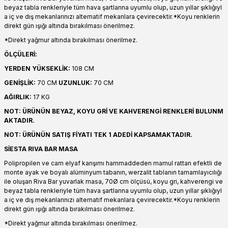
beyaz tabla renkleriyle tüm hava şartlarına uyumlu olup, uzun yıllar şıklığıyl
a iç ve dış mekanlarınızı alternatif mekanlara çevirecektir.*Koyu renklerin
direkt gün ışığı altında bırakılması önerilmez.
*Direkt yağmur altında bırakılması önerilmez.
ÖLÇÜLERİ:
YERDEN YÜKSEKLİK:
108 CM
GENİŞLİK:
70 CM
UZUNLUK:
70 CM
AĞIRLIK:
17 KG
NOT: ÜRÜNÜN BEYAZ, KOYU GRİ VE KAHVERENGİ RENKLERİ BULUNM
AKTADIR.
NOT: ÜRÜNÜN SATIŞ FİYATI TEK 1 ADEDİ KAPSAMAKTADIR.
SİESTA RIVA BAR MASA
Polipropilen ve cam elyaf karışımı hammaddeden mamul rattan efektli de
monte ayak ve boyalı alüminyum tabanın, werzalit tablanın tamamlayıcılığı
ile oluşan Riva Bar yuvarlak masa, 70Ø cm ölçüsü, koyu gri, kahverengi ve
beyaz tabla renkleriyle tüm hava şartlarına uyumlu olup, uzun yıllar şıklığıyl
a iç ve dış mekanlarınızı alternatif mekanlara çevirecektir.*Koyu renklerin
direkt gün ışığı altında bırakılması önerilmez.
*Direkt yağmur altında bırakılması önerilmez.