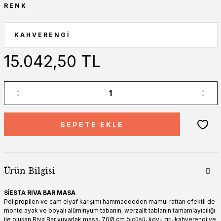
RENK
15.042,50 TL
SEPETE EKLE
Ürün Bilgisi
SİESTA RIVA BAR MASA
Polipropilen ve cam elyaf karışımı hammaddeden mamul rattan efektli de
monte ayak ve boyalı alüminyum tabanın, werzalit tablanın tamamlayıcılığı
ile oluşan Riva Bar yuvarlak masa, 70Ø cm ölçüsü, koyu gri, kahverengi ve