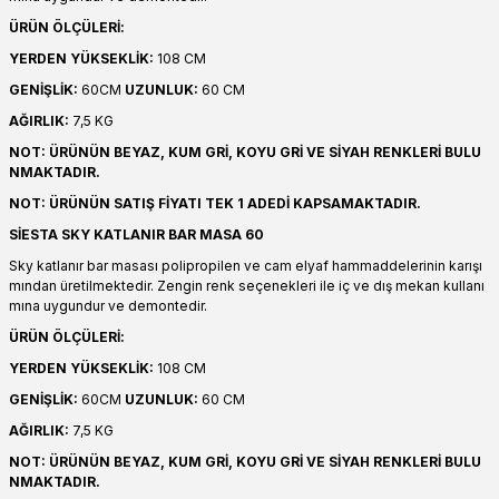
ÜRÜN ÖLÇÜLERİ:
YERDEN YÜKSEKLİK:
108 CM
GENİŞLİK:
60CM
UZUNLUK:
60 CM
AĞIRLIK:
7,5 KG
NOT: ÜRÜNÜN BEYAZ, KUM GRİ, KOYU GRİ VE SİYAH RENKLERİ BULU
NMAKTADIR.
NOT: ÜRÜNÜN SATIŞ FİYATI TEK 1 ADEDİ KAPSAMAKTADIR.
SİESTA SKY KATLANIR BAR MASA 60
Sky katlanır bar masası polipropilen ve cam elyaf hammaddelerinin karışı
mından üretilmektedir. Zengin renk seçenekleri ile iç ve dış mekan kullanı
mına uygundur ve demontedir.
ÜRÜN ÖLÇÜLERİ:
YERDEN YÜKSEKLİK:
108 CM
GENİŞLİK:
60CM
UZUNLUK:
60 CM
AĞIRLIK:
7,5 KG
NOT: ÜRÜNÜN BEYAZ, KUM GRİ, KOYU GRİ VE SİYAH RENKLERİ BULU
NMAKTADIR.