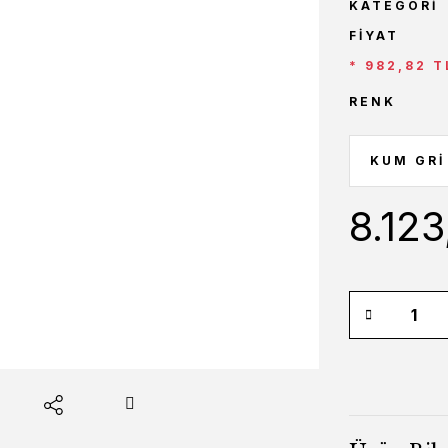
KATEGORI
FIYAT
* 982,82 T
RENK
8.123