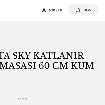
Üye Girişi
0,00
TA SKY KATLANIR
 MASASI 60 CM KUM
U
8599