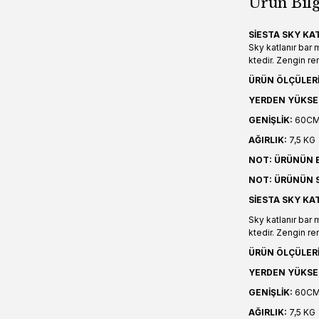
Ürün Bilg
SİESTA SKY KA
Sky katlanır bar
ktedir. Zengin r
ÜRÜN ÖLÇÜLERİ
YERDEN YÜKSE
GENİŞLİK:
60C
AĞIRLIK:
7,5 KG
NOT: ÜRÜNÜN B
NOT: ÜRÜNÜN S
SİESTA SKY KA
Sky katlanır bar
ktedir. Zengin r
ÜRÜN ÖLÇÜLERİ
YERDEN YÜKSE
GENİŞLİK:
60C
AĞIRLIK:
7,5 KG