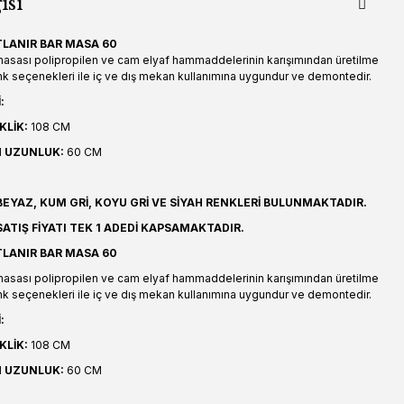
isi
TLANIR BAR MASA 60
 masası polipropilen ve cam elyaf hammaddelerinin karışımından üretilme
enk seçenekleri ile iç ve dış mekan kullanımına uygundur ve demontedir.
:
KLİK:
108 CM
M
UZUNLUK:
60 CM
EYAZ, KUM GRİ, KOYU GRİ VE SİYAH RENKLERİ BULUNMAKTADIR.
ATIŞ FİYATI TEK 1 ADEDİ KAPSAMAKTADIR.
TLANIR BAR MASA 60
 masası polipropilen ve cam elyaf hammaddelerinin karışımından üretilme
enk seçenekleri ile iç ve dış mekan kullanımına uygundur ve demontedir.
:
KLİK:
108 CM
M
UZUNLUK:
60 CM