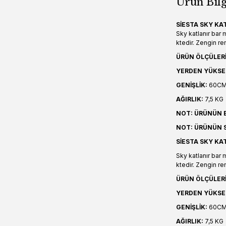
Ürün Bilg
SİESTA SKY KA
Sky katlanır bar
ktedir. Zengin r
ÜRÜN ÖLÇÜLERİ
YERDEN YÜKSE
GENİŞLİK:
60C
AĞIRLIK:
7,5 KG
NOT: ÜRÜNÜN B
NOT: ÜRÜNÜN S
SİESTA SKY KA
Sky katlanır bar
ktedir. Zengin r
ÜRÜN ÖLÇÜLERİ
YERDEN YÜKSE
GENİŞLİK:
60C
AĞIRLIK:
7,5 KG