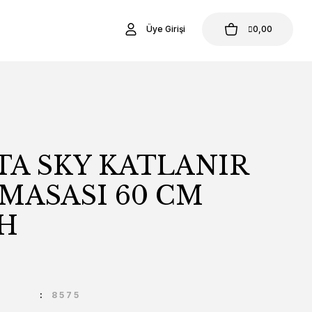
Üye Girişi
0,00
TA SKY KATLANIR
MASASI 60 CM
AH
U
8575