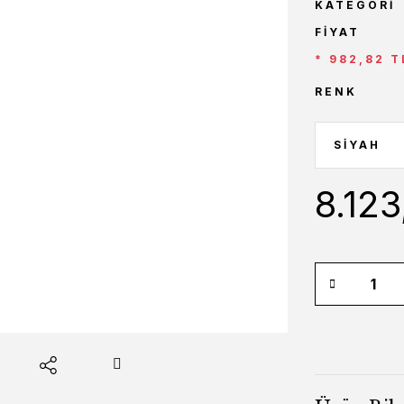
KATEGORI
FIYAT
* 982,82 T
RENK
8.123