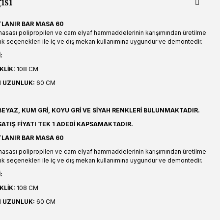
isi
TLANIR BAR MASA 60
 masası polipropilen ve cam elyaf hammaddelerinin karışımından üretilme
enk seçenekleri ile iç ve dış mekan kullanımına uygundur ve demontedir.
:
KLİK:
108 CM
M
UZUNLUK:
60 CM
EYAZ, KUM GRİ, KOYU GRİ VE SİYAH RENKLERİ BULUNMAKTADIR.
ATIŞ FİYATI TEK 1 ADEDİ KAPSAMAKTADIR.
TLANIR BAR MASA 60
 masası polipropilen ve cam elyaf hammaddelerinin karışımından üretilme
enk seçenekleri ile iç ve dış mekan kullanımına uygundur ve demontedir.
:
KLİK:
108 CM
M
UZUNLUK:
60 CM