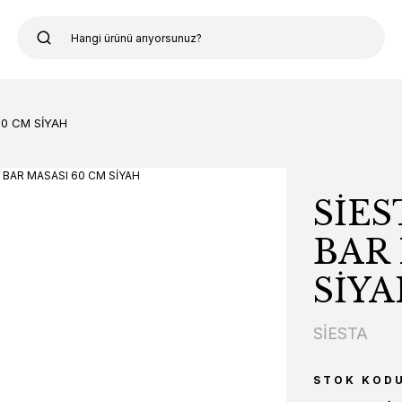
60 CM SİYAH
SİES
BAR 
SİY
SİESTA
STOK KOD