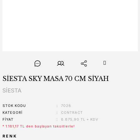
SİESTA SKY MASA 70 CM SİYAH
SİESTA
STOK KODU
7028
KATEGORI
CONTRACT
FIYAT
8.875,90 TL + KDV
* 1.181,17 TL den başlayan taksitlerle!
RENK